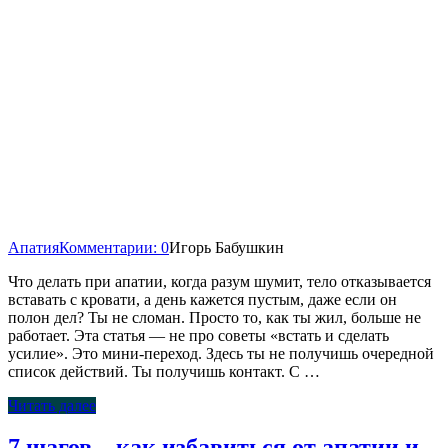
Апатия
Комментарии: 0
Игорь Бабушкин
Что делать при апатии, когда разум шумит, тело отказывается
вставать с кровати, а день кажется пустым, даже если он
полон дел? Ты не сломан. Просто то, как ты жил, больше не
работает. Эта статья — не про советы «встать и сделать
усилие». Это мини-переход. Здесь ты не получишь очередной
список действий. Ты получишь контакт. С …
Читать далее
7 шагов – как избавиться от апатии и