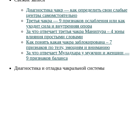
Диагностика чакр — как определить свои слабые
центры самомстоятельно
Третья чакра — 9 признаков ослабления или как
уходит сила и внутренняя опора
За что отвечает третья чакра Манипура – 4 зоны
влияния простыми словами
Как понять какая чакра заблокирована – 7
признаков по телу, эмоциям и вниманию
За что отвечает Муладхара у мужчин и женщин —
9 признаков баланса
Диагностика и отладка чакральной системы