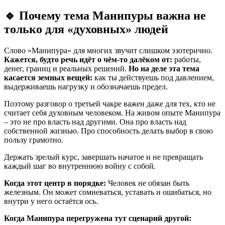
🔹
Почему тема Манипуры важна не
только для «духовных» людей
Слово «Манипура» для многих звучит слишком эзотерично.
Кажется, будто речь идёт о чём-то далёком от:
работы,
денег, границ и реальных решений.
Но на деле эта тема
касается земных вещей:
как ты действуешь под давлением,
выдерживаешь нагрузку и обозначаешь предел.
Поэтому разговор о третьей чакре важен даже для тех, кто не
считает себя духовным человеком. На живом опыте Манипура
– это не про власть над другими. Она про власть над
собственной жизнью. Про способность делать выбор в свою
пользу грамотно.
Держать зрелый курс, завершать начатое и не превращать
каждый шаг во внутреннюю войну с собой.
Когда этот центр в порядке:
Человек не обязан быть
железным. Он может сомневаться, уставать и ошибаться, но
внутри у него остаётся ось.
Когда Манипура перегружена тут сценарий другой: