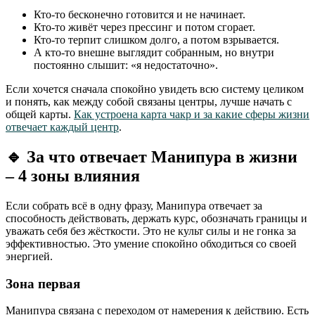
Кто-то бесконечно готовится и не начинает.
Кто-то живёт через прессинг и потом сгорает.
Кто-то терпит слишком долго, а потом взрывается.
А кто-то внешне выглядит собранным, но внутри
постоянно слышит: «я недостаточно».
Если хочется сначала спокойно увидеть всю систему целиком
и понять, как между собой связаны центры, лучше начать с
общей карты.
Как устроена карта чакр и за какие сферы жизни
отвечает каждый центр
.
🔹
За что отвечает Манипура в жизни
– 4 зоны влияния
Если собрать всё в одну фразу, Манипура отвечает за
способность действовать, держать курс, обозначать границы и
уважать себя без жёсткости. Это не культ силы и не гонка за
эффективностью. Это умение спокойно обходиться со своей
энергией.
Зона первая
Манипура связана с переходом от намерения к действию. Есть