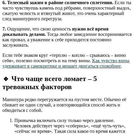
6. Телесный зажим в районе солнечного сплетения.
Если ты
часто чувствуешь камень под рёбрами, поверхностный выдох,
сжатую челюсть и втянутый живот, это очень характерный
след манипурного перегруза.
7.
Ощущение, что свою ценность
нужно всё время
доказывать делами.
Тогда любое замедление воспринимается
как провал, а уважение к себе приходится постоянно
заслуживать.
Если тебе знаком круг «терплю – коплю – срываюсь – виню
себя», полезно посмотреть и на тему вины.
Как чувство вины
удерживает в самокритике и мешает двигаться спокойнее
.
🔹
Что чаще всего ломает – 5
тревожных факторов
Манипура редко перегружается на пустом месте. Обычно её
сбивает не один случай, а повторяющийся способ жить и
обходиться с собой.
Привычка включать силу только через давление.
Человек действует через «соберись», «ещё чуть-чуть»,
«сейчас не время». Такая сила какое-то время кажется