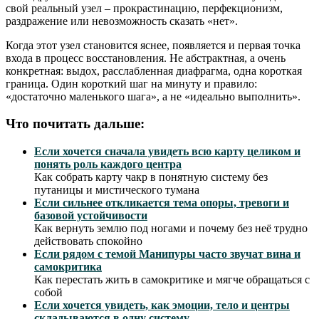
свой реальный узел – прокрастинацию, перфекционизм,
раздражение или невозможность сказать «нет».
Когда этот узел становится яснее, появляется и первая точка
входа в процесс восстановления. Не абстрактная, а очень
конкретная: выдох, расслабленная диафрагма, одна короткая
граница. Один короткий шаг на минуту и правило:
«достаточно маленького шага», а не «идеально выполнить».
Что почитать дальше:
Если хочется сначала увидеть всю карту целиком и
понять роль каждого центра
Как собрать карту чакр в понятную систему без
путаницы и мистического тумана
Если сильнее откликается тема опоры, тревоги и
базовой устойчивости
Как вернуть землю под ногами и почему без неё трудно
действовать спокойно
Если рядом с темой Манипуры часто звучат вина и
самокритика
Как перестать жить в самокритике и мягче обращаться с
собой
Если хочется увидеть, как эмоции, тело и центры
складываются в одну систему