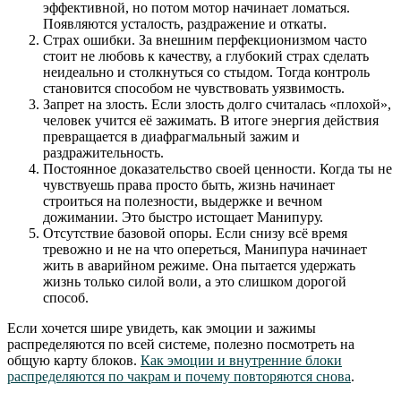
эффективной, но потом мотор начинает ломаться.
Появляются усталость, раздражение и откаты.
Страх ошибки. За внешним перфекционизмом часто
стоит не любовь к качеству, а глубокий страх сделать
неидеально и столкнуться со стыдом. Тогда контроль
становится способом не чувствовать уязвимость.
Запрет на злость. Если злость долго считалась «плохой»,
человек учится её зажимать. В итоге энергия действия
превращается в диафрагмальный зажим и
раздражительность.
Постоянное доказательство своей ценности. Когда ты не
чувствуешь права просто быть, жизнь начинает
строиться на полезности, выдержке и вечном
дожимании. Это быстро истощает Манипуру.
Отсутствие базовой опоры. Если снизу всё время
тревожно и не на что опереться, Манипура начинает
жить в аварийном режиме. Она пытается удержать
жизнь только силой воли, а это слишком дорогой
способ.
Если хочется шире увидеть, как эмоции и зажимы
распределяются по всей системе, полезно посмотреть на
общую карту блоков.
Как эмоции и внутренние блоки
распределяются по чакрам и почему повторяются снова
.