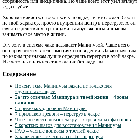
собранность или дисциплина. Но чаще всего этот узел затянут
куда глубже.
Хорошая новость, с тобой всё в порядке, ты не сломан. Сбоит
не твой характер, просто внутренний центр в перегрузе. А он
связан с действием, границами, самоуважением и правом
занимать своё место в жизни.
Эту зону в системе чакр называют Манипурой. Чаще всего
она проявляется в теле, эмоциях и поведении. Давай выясним
по каким признакам лучше определять перегруз в этой чакре.
И с чего начинать восстановление без надрыва.
Содержание
Почему тема Манипуры важна не только для
«духовных» людей
За что отвечает Манипура в твоей жизни – 4 зоны
влияния
5 признаков здоровой Манипуры
7 признаков тревоги – перегруз в чакре
Что чаще всего ломает чакру – 5 тревожных факторов
5 коротких шагов для восстановления Манипуры
FAQ – частые вопросы о третьей чакре
Заключение – с чего начать без перегруза