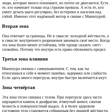
люди, которые много понимают, но почти не двигаются. Есть
те, кто начинает только под страхом провала. А есть те, кто
умеет делать шаги регулярно, без истерики и насилия над
собой. Именно этот надёжный мотор и связан с Манипурой.
Вторая зона
Она отвечает за границы. Не в смысле: холодной жёсткости, а
в смысле: внутреннего разрешения занимать своё место. Когда
эта зона более-менее устойчива, тебе проще сказать «нет»
спокойно. Потому что внутри есть право обозначить предел.
Третья зона влияния
Манипура связана с самоуважением. С тем, как ты
относишься к себе в момент ошибки, задержки или слабости.
Если здесь много перегруза, внутри быстро включается кнут.
Зона четвёртая
Эта зона тесно связана с телом. При перегрузе здесь часто
ощущаются камень в диафрагме, втянутый живот, сжатая
челюсть и поверхностный выдох. А в более здоровом
состоянии тело становится собранным без лишней жёсткости.