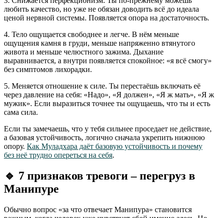
3. Снижается перфекционизм. Ты по-прежнему можешь
любить качество, но уже не обязан доводить всё до идеала
ценой нервной системы. Появляется опора на достаточность.
4. Тело ощущается свободнее и легче. В нём меньше
ощущения камня в груди, меньше напряженно втянутого
живота и меньше челюстного зажима. Дыхание
выравнивается, а внутри появляется спокойное: «я всё смогу»
без симптомов лихорадки.
5. Меняется отношение к силе. Ты перестаёшь включать её
через давление на себя: «Надо», «Я должен», «Я ж мать», «Я ж
мужик». Если выразиться точнее ты ощущаешь, что ты и есть
сама сила.
Если ты замечаешь, что у тебя сильнее проседает не действие,
а базовая устойчивость, логично сначала укрепить нижнюю
опору.
Как Муладхара даёт базовую устойчивость и почему
без неё трудно опереться на себя
.
🔹
7 признаков тревоги – перегруз в
Манипуре
Обычно вопрос «за что отвечает Манипура» становится