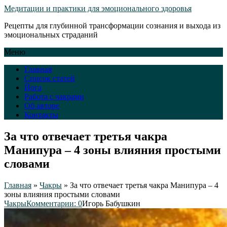
Медитации и практики для эмоционального здоровья
Рецепты для глубинной трансформации сознания и выхода из
эмоциональных страданий
Меню
Главная
Список статей
Йога
Работа с чакрами
Об авторе
Контакты
За что отвечает третья чакра
Манипура – 4 зоны влияния простыми
словами
Главная
»
Чакры
»
За что отвечает третья чакра Манипура – 4
зоны влияния простыми словами
Чакры
Комментарии: 0
Игорь Бабушкин