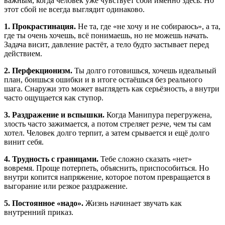
важным, когда человек уже чувствует сбой именно здесь. Но
этот сбой не всегда выглядит одинаково.
1. Прокрастинация.
Не та, где «не хочу и не собираюсь», а та,
где ты очень хочешь, всё понимаешь, но не можешь начать.
Задача висит, давление растёт, а тело будто застывает перед
действием.
2. Перфекционизм.
Ты долго готовишься, хочешь идеальный
план, боишься ошибки и в итоге остаёшься без реального
шага. Снаружи это может выглядеть как серьёзность, а внутри
часто ощущается как ступор.
3. Раздражение и вспышки.
Когда Манипура перегружена,
злость часто зажимается, а потом стреляет резче, чем ты сам
хотел. Человек долго терпит, а затем срывается и ещё долго
винит себя.
4. Трудность с границами.
Тебе сложно сказать «нет»
вовремя. Проще потерпеть, объяснить, приспособиться. Но
внутри копится напряжение, которое потом превращается в
выгорание или резкое раздражение.
5. Постоянное «надо».
Жизнь начинает звучать как
внутренний приказ.