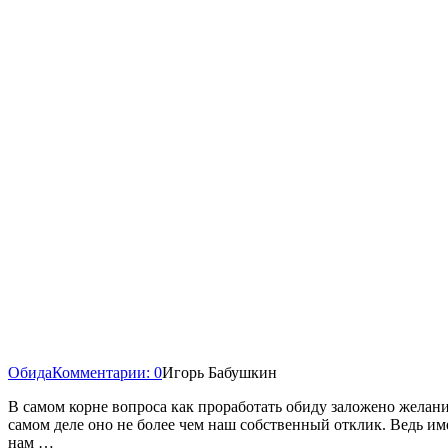
Обида
Комментарии: 0
Игорь Бабушкин
В самом корне вопроса как проработать обиду заложено желание
самом деле оно не более чем наш собственный отклик. Ведь и
нам …