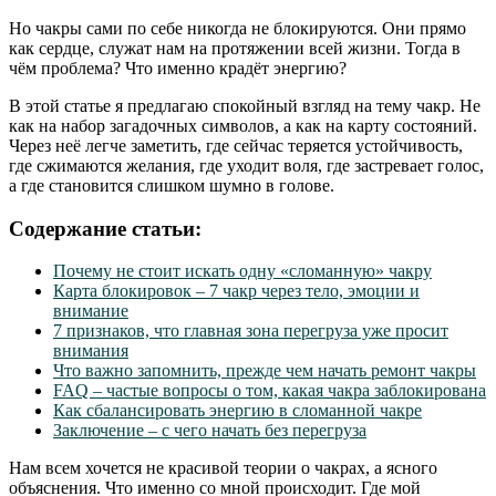
Но чакры сами по себе никогда не блокируются. Они прямо
как сердце, служат нам на протяжении всей жизни. Тогда в
чём проблема? Что именно крадёт энергию?
В этой статье я предлагаю спокойный взгляд на тему чакр. Не
как на набор загадочных символов, а как на карту состояний.
Через неё легче заметить, где сейчас теряется устойчивость,
где сжимаются желания, где уходит воля, где застревает голос,
а где становится слишком шумно в голове.
Содержание статьи:
Почему не стоит искать одну «сломанную» чакру
Карта блокировок – 7 чакр через тело, эмоции и
внимание
7 признаков, что главная зона перегруза уже просит
внимания
Что важно запомнить, прежде чем начать ремонт чакры
FAQ – частые вопросы о том, какая чакра заблокирована
Как сбалансировать энергию в сломанной чакре
Заключение – с чего начать без перегруза
Нам всем хочется не красивой теории о чакрах, а ясного
объяснения. Что именно со мной происходит. Где мой