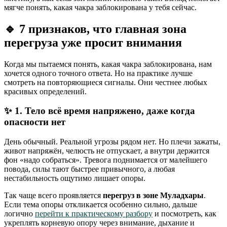
мягче понять, какая чакра заблокирована у тебя сейчас.
🔹
7 признаков, что главная зона
перегруза уже просит внимания
Когда мы пытаемся понять, какая чакра заблокирована, нам
хочется одного точного ответа. Но на практике лучше
смотреть на повторяющиеся сигналы. Они честнее любых
красивых определений.
✨ 1. Тело всё время напряжено, даже когда
опасности нет
День обычный. Реальной угрозы рядом нет. Но плечи зажаты,
живот напряжён, челюсть не отпускает, а внутри держится
фон «надо собраться». Тревога поднимается от малейшего
повода, силы тают быстрее привычного, а любая
нестабильность ощутимо лишает опоры.
Так чаще всего проявляется
перегруз в зоне Муладхары
.
Если тема опоры откликается особенно сильно, дальше
логично
перейти к практическому разбору
и посмотреть, как
укреплять корневую опору через внимание, дыхание и