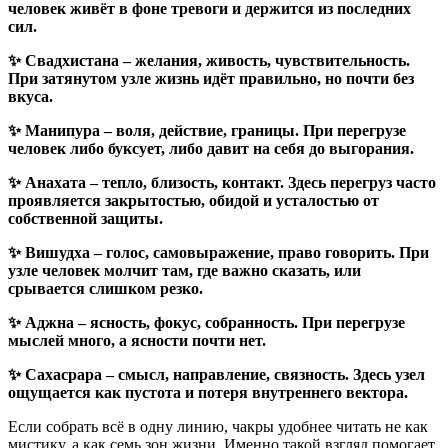
человек живёт в фоне тревоги и держится из последних
сил.
✨ Свадхистана – желания, живость, чувствительность.
При затянутом узле жизнь идёт правильно, но почти без
вкуса.
✨ Манипура – воля, действие, границы. При перегрузе
человек либо буксует, либо давит на себя до выгорания.
✨ Анахата – тепло, близость, контакт. Здесь перегруз часто
проявляется закрытостью, обидой и усталостью от
собственной защиты.
✨ Вишудха – голос, самовыражение, право говорить. При
узле человек молчит там, где важно сказать, или
срывается слишком резко.
✨ Аджна – ясность, фокус, собранность. При перегрузе
мыслей много, а ясности почти нет.
✨ Сахасрара – смысл, направление, связность. Здесь узел
ощущается как пустота и потеря внутреннего вектора.
Если собрать всё в одну линию, чакры удобнее читать не как
мистику, а как семь зон жизни. Именно такой взгляд помогает