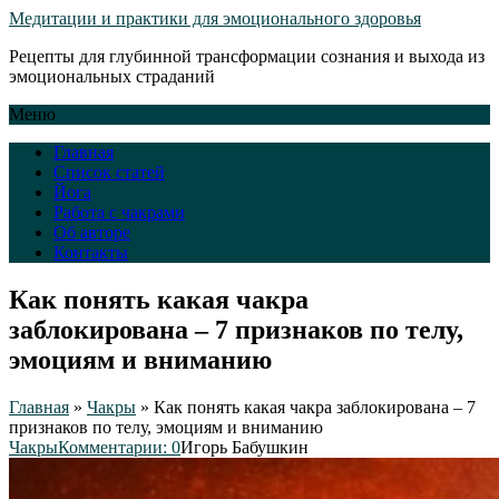
Медитации и практики для эмоционального здоровья
Рецепты для глубинной трансформации сознания и выхода из
эмоциональных страданий
Меню
Главная
Список статей
Йога
Работа с чакрами
Об авторе
Контакты
Как понять какая чакра
заблокирована – 7 признаков по телу,
эмоциям и вниманию
Главная
»
Чакры
»
Как понять какая чакра заблокирована – 7
признаков по телу, эмоциям и вниманию
Чакры
Комментарии: 0
Игорь Бабушкин