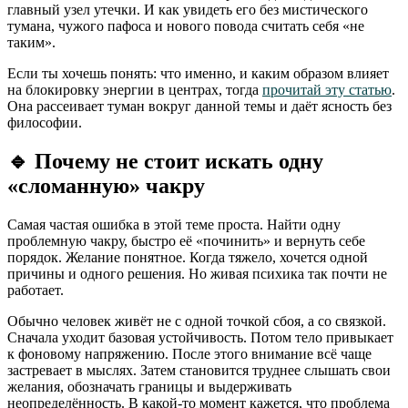
главный узел утечки. И как увидеть его без мистического
тумана, чужого пафоса и нового повода считать себя «не
таким».
Если ты хочешь понять: что именно, и каким образом влияет
на блокировку энергии в центрах, тогда
прочитай эту статью
.
Она рассеивает туман вокруг данной темы и даёт ясность без
философии.
🔹
Почему не стоит искать одну
«сломанную» чакру
Самая частая ошибка в этой теме проста. Найти одну
проблемную чакру, быстро её «починить» и вернуть себе
порядок. Желание понятное. Когда тяжело, хочется одной
причины и одного решения. Но живая психика так почти не
работает.
Обычно человек живёт не с одной точкой сбоя, а со связкой.
Сначала уходит базовая устойчивость. Потом тело привыкает
к фоновому напряжению. После этого внимание всё чаще
застревает в мыслях. Затем становится труднее слышать свои
желания, обозначать границы и выдерживать
неопределённость. В какой-то момент кажется, что проблема