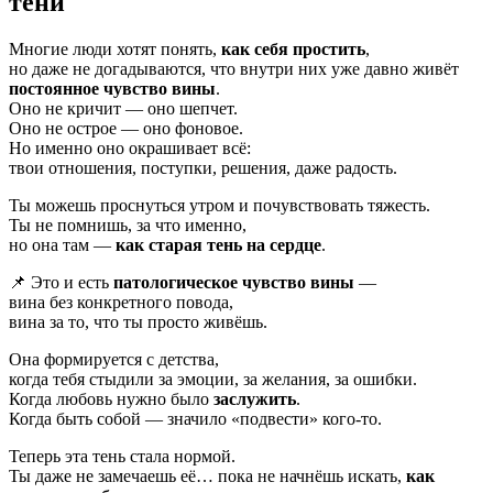
тени
Многие люди хотят понять,
как себя простить
,
но даже не догадываются, что внутри них уже давно живёт
постоянное чувство вины
.
Оно не кричит — оно шепчет.
Оно не острое — оно фоновое.
Но именно оно окрашивает всё:
твои отношения, поступки, решения, даже радость.
Ты можешь проснуться утром и почувствовать тяжесть.
Ты не помнишь, за что именно,
но она там —
как старая тень на сердце
.
📌 Это и есть
патологическое чувство вины
—
вина без конкретного повода,
вина за то, что ты просто живёшь.
Она формируется с детства,
когда тебя стыдили за эмоции, за желания, за ошибки.
Когда любовь нужно было
заслужить
.
Когда быть собой — значило «подвести» кого-то.
Теперь эта тень стала нормой.
Ты даже не замечаешь её… пока не начнёшь искать,
как