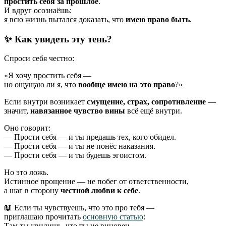
простить себя за прошлое
.
И вдруг осознаёшь:
я всю жизнь пытался доказать, что
имею право быть
.
✨ Как увидеть эту тень?
Спроси себя честно:
«Я хочу простить себя —
но ощущаю ли я, что
вообще имею на это право
?»
Если внутри возникает
смущение, страх, сопротивление
—
значит,
навязанное чувство вины
всё ещё внутри.
Оно говорит:
— Прости себя — и ты предашь тех, кого обидел.
— Прости себя — и ты не понёс наказания.
— Прости себя — и ты будешь эгоистом.
Но это ложь.
Истинное прощение — не побег от ответственности,
а шаг в сторону
честной любви к себе
.
📖 Если ты чувствуешь, что это про тебя —
приглашаю прочитать
основную статью
:
Там ты увидишь, что ты не виновен.