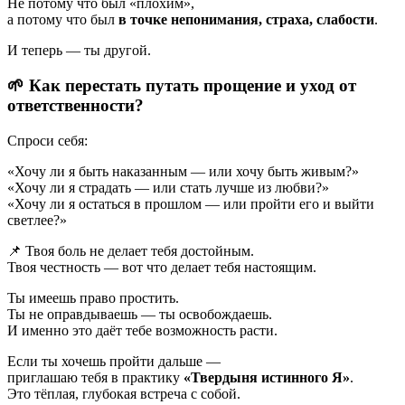
Не потому что был «плохим»,
а потому что был
в точке непонимания, страха, слабости
.
И теперь — ты другой.
🌱 Как перестать путать прощение и уход от
ответственности?
Спроси себя:
«Хочу ли я быть наказанным — или хочу быть живым?»
«Хочу ли я страдать — или стать лучше из любви?»
«Хочу ли я остаться в прошлом — или пройти его и выйти
светлее?»
📌 Твоя боль не делает тебя достойным.
Твоя честность — вот что делает тебя настоящим.
Ты имеешь право простить.
Ты не оправдываешь — ты освобождаешь.
И именно это даёт тебе возможность расти.
Если ты хочешь пройти дальше —
приглашаю тебя в практику
«Твердыня истинного Я»
.
Это тёплая, глубокая встреча с собой.