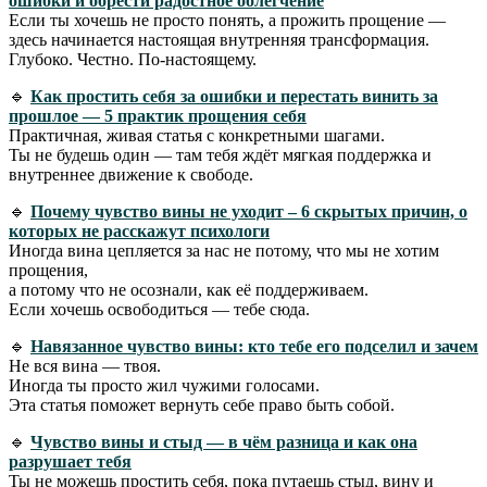
ошибки и обрести радостное облегчение
Если ты хочешь не просто понять, а прожить прощение —
здесь начинается настоящая внутренняя трансформация.
Глубоко. Честно. По-настоящему.
🔹
Как простить себя за ошибки и перестать винить за
прошлое — 5 практик прощения себя
Практичная, живая статья с конкретными шагами.
Ты не будешь один — там тебя ждёт мягкая поддержка и
внутреннее движение к свободе.
🔹
Почему чувство вины не уходит – 6 скрытых причин, о
которых не расскажут психологи
Иногда вина цепляется за нас не потому, что мы не хотим
прощения,
а потому что не осознали, как её поддерживаем.
Если хочешь освободиться — тебе сюда.
🔹
Навязанное чувство вины: кто тебе его подселил и зачем
Не вся вина — твоя.
Иногда ты просто жил чужими голосами.
Эта статья поможет вернуть себе право быть собой.
🔹
Чувство вины и стыд — в чём разница и как она
разрушает тебя
Ты не можешь простить себя, пока путаешь стыд, вину и