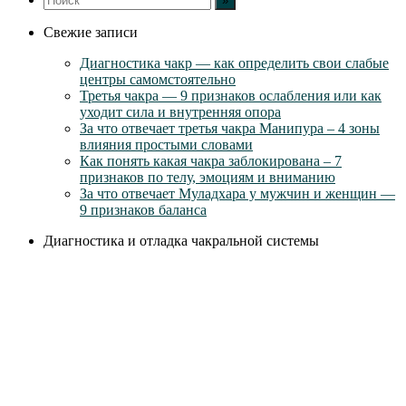
Свежие записи
Диагностика чакр — как определить свои слабые
центры самомстоятельно
Третья чакра — 9 признаков ослабления или как
уходит сила и внутренняя опора
За что отвечает третья чакра Манипура – 4 зоны
влияния простыми словами
Как понять какая чакра заблокирована – 7
признаков по телу, эмоциям и вниманию
За что отвечает Муладхара у мужчин и женщин —
9 признаков баланса
Диагностика и отладка чакральной системы