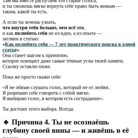
Там мы вместе распутаем эти старые голоса,
и ты сможешь мягко вернуть себе право быть живым —
таким, какой ты есть.
А если ты хочешь узнать,
что внутри тебя больше, чем всё это
,
и как
полюбить себя
не из идеи, а из опыта —
загляни в статью:
«
Как полюбить себя — 7 лет практического поиска в одной
статье
»
.
Она станет шагом к принятию,
которое освещает даже самые тёмные углы твоей памяти.
Ссылку оставлю ниже.
Пока же просто скажи себе:
«Я не обязан слушать голос, который не от любви.
Я разрешаю себе говорить с собой мягко.
Я выбираю голос, в котором есть сострадание».
Ты достоин этого выбора. Всегда.
🔹 Причина 4. Ты не осознаёшь
глубину своей вины — и живёшь в её