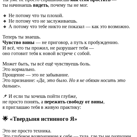
ты начинаешь
видеть
, почему ты не мог.
🔸 Не потому что ты плохой.
🔸 Не потому что не заслуживаешь.
🔸 А потому что тебе никто не показал — как это возможно.
Теперь ты знаешь.
Чувство вины
— не приговор, а путь к пробуждению.
И всё, что ты прожил, не разрушает тебя —
оно готовит тебя к новой встрече с собой.
Может быть, ты всё ещё чувствуешь боль.
Это нормально.
Прощение — это не забывание.
Это признание:
«Да, это было. Но я не обязан носить это
дальше».
📌 И если ты хочешь пойти глубже,
не просто понять, а
пережить свободу от вины
,
я приглашаю тебя в живую практику:
🌟 «Твердыня истинного Я»
Это не просто техника.
Это глубокое возвращение к себе — туда, где ты не разрушен.