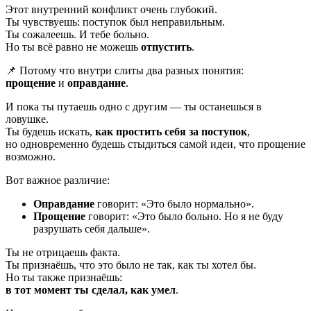
Этот внутренний конфликт очень глубокий.
Ты чувствуешь: поступок был неправильным.
Ты сожалеешь. И тебе больно.
Но ты всё равно не можешь
отпустить
.
📌 Потому что внутри слиты два разных понятия:
прощение
и
оправдание
.
И пока ты путаешь одно с другим — ты останешься в
ловушке.
Ты будешь искать,
как простить себя за поступок
,
но одновременно будешь стыдиться самой идеи, что прощение
возможно.
Вот важное различие:
Оправдание
говорит: «Это было нормально».
Прощение
говорит: «Это было больно. Но я не буду
разрушать себя дальше».
Ты не отрицаешь факта.
Ты признаёшь, что это было не так, как ты хотел бы.
Но ты также признаёшь:
в тот момент ты сделал, как умел
.