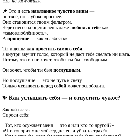
«Ты не заслужил».
📌 Это и есть
навязанное чувство вины
—
не твоё, но глубоко вросшее.
Оно становится твоим фильтром.
Через него ты оцениваешь даже
любовь к себе
как
«самовлюблённость».
А
прощение
— как «слабость».
Ты ищешь:
как простить самого себя
,
а внутри звучит голос, который не даст тебе сделать ни шага.
Потому что он не хочет, чтобы ты был свободным.
Он хочет, чтобы ты был
послушным
.
Но послушание — это не путь к свету.
Только
честность перед собой
может освободить.
✨ Как услышать себя — и отпустить чужое?
Закрой глаза.
Спроси себя:
«Тот, кто осуждает меня — это я или кто-то другой?»
«Что говорит мне моё сердце, если убрать страх?»