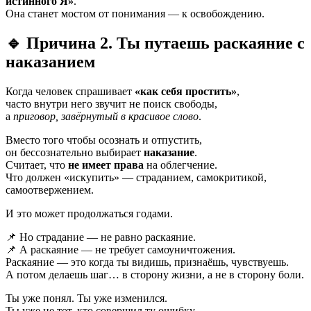
истинного Я»
.
Она станет мостом от понимания — к освобождению.
🔹 Причина 2. Ты путаешь раскаяние с
наказанием
Когда человек спрашивает
«как себя простить»
,
часто внутри него звучит не поиск свободы,
а
приговор, завёрнутый в красивое слово
.
Вместо того чтобы осознать и отпустить,
он бессознательно выбирает
наказание
.
Считает, что
не имеет права
на облегчение.
Что должен «искупить» — страданием, самокритикой,
самоотвержением.
И это может продолжаться годами.
📌 Но страдание — не равно раскаяние.
📌 А раскаяние — не требует самоуничтожения.
Раскаяние — это когда ты видишь, признаёшь, чувствуешь.
А потом делаешь шаг… в сторону жизни, а не в сторону боли.
Ты уже понял. Ты уже изменился.
Ты уже не тот, кто совершил ту ошибку.