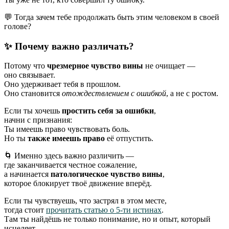
💬 Тогда зачем тебе продолжать быть этим человеком в своей
голове?
✨ Почему важно различать?
Потому что
чрезмерное чувство вины
не очищает —
оно связывает.
Оно удерживает тебя в прошлом.
Оно становится
отождествлением с ошибкой
, а не с ростом.
Если ты хочешь
простить себя за ошибки
,
начни с признания:
Ты имеешь право чувствовать боль.
Но ты
также имеешь право
её отпустить.
🌀 Именно здесь важно различить —
где заканчивается честное сожаление,
а начинается
патологическое чувство вины
,
которое блокирует твоё движение вперёд.
Если ты чувствуешь, что застрял в этом месте,
тогда стоит
прочитать статью о 5-ти истинах
.
Там ты найдёшь не только понимание, но и опыт, который
исцеляет.