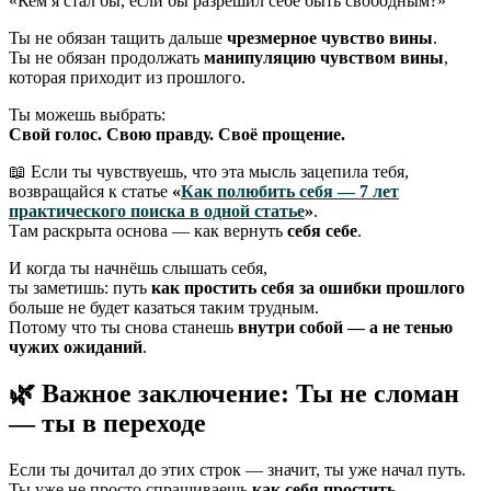
«Кем я стал бы, если бы разрешил себе быть свободным?»
Ты не обязан тащить дальше
чрезмерное чувство вины
.
Ты не обязан продолжать
манипуляцию чувством вины
,
которая приходит из прошлого.
Ты можешь выбрать:
Свой голос. Свою правду. Своё прощение.
📖 Если ты чувствуешь, что эта мысль зацепила тебя,
возвращайся к статье
«
Как полюбить себя — 7 лет
практического поиска в одной статье
»
.
Там раскрыта основа — как вернуть
себя себе
.
И когда ты начнёшь слышать себя,
ты заметишь: путь
как простить себя за ошибки прошлого
больше не будет казаться таким трудным.
Потому что ты снова станешь
внутри собой — а не тенью
чужих ожиданий
.
🌿 Важное заключение: Ты не сломан
— ты в переходе
Если ты дочитал до этих строк — значит, ты уже начал путь.
Ты уже не просто спрашиваешь
как себя простить
—