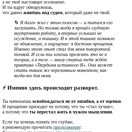
а не твоё настоящее осознание.
И ты вдруг обнаружишь,
что давно
живёшь под судом
, который даже не твой.
🌀
Я долго жил с этим голосом — и пытался его
заглушить. Но только когда я прошёл глубокую
внутреннюю работу, я впервые услышал не
осуждение, а тишину. И в этой тишине возникло
не объяснение, а ощущение: я достоин прощения.
Именно этот опыт стал для меня поворотной
точкой. И если ты хочешь прожить это не в
теории, а в теле — внизу статьи тебя ждёт
практика «Твердыня истинного Я». Она может
стать таким же переломным моментом, как
когда-то для меня.
⚡ Именно здесь происходит разворот.
Ты начинаешь
освобождаться не от ошибки, а от оценки
.
И прощение приходит не потому, что ты «стал лучше»,
а потому что
ты перестал жить в чужом мышлении
.
Если ты хочешь понять это глубже,
я рекомендую прочитать
продолжение
: