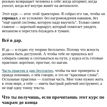
реально возвращает человека к себе: когда штормит, когда
уносит, когда всё внутри живёт на автопилоте.
Этот курс — итог этой траектории. Я собрал его так, чтобы он
упрощал
, а не усложнял: без нагромождения навыков, без
“ещё одной системы, которую надо выучить”. Только самое
главное — короткий маршрут, который помогает увидеть
механизм и перестать блуждать в тумане.
Всё в дар.
И да — я отдаю эту теорию бесплатно. Потому что ясность
должна быть доступной. А чтобы тебе не пришлось всё
собирать самому и спотыкаться на пути, у курса есть готовые
практики: короткие, простые, по шагам.
Часть практик я даю бесплатно
, чтобы ты мог проверить: я
правда понимаю, о чём говорю, и это не “красивые слова”.
Остальные практики — платная часть. Мне тоже нужно жить
в этом мире, а тебе — иметь быстрый рабочий инструмент, а
не ещё одну тонну текста.
Что ты получишь, если прочитаешь этот курс по
чакрам до конца