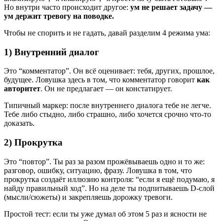
Но внутри часто происходит другое:
ум не решает задачу —
ум держит тревогу на поводке.
Чтобы не спорить и не гадать, давай разделим 4 режима ума:
1) Внутренний диалог
Это “комментатор”. Он всё оценивает: тебя, других, прошлое,
будущее. Ловушка здесь в том, что комментатор говорит
как
авторитет
. Он не предлагает — он констатирует.
Типичный маркер: после внутреннего диалога тебе не легче.
Тебе либо стыдно, либо страшно, либо хочется срочно что-то
доказать.
2) Прокрутка
Это “повтор”. Ты раз за разом прожёвываешь одно и то же:
разговор, ошибку, ситуацию, фразу. Ловушка в том, что
прокрутка создаёт иллюзию контроля: “если я ещё подумаю, я
найду правильный ход”. Но на деле ты подпитываешь D-слой
(мысли/сюжеты) и закрепляешь дорожку тревоги.
Простой тест: если ты уже думал об этом 5 раз и ясности не