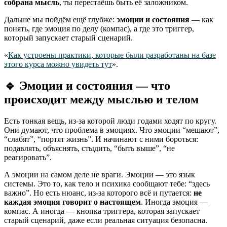
собрана мысль
, ты перестаёшь быть её заложником.
Дальше мы пойдём ещё глубже:
эмоции и состояния
— как
понять, где эмоция по делу (компас), а где это триггер,
который запускает старый сценарий.
«
Как устроены практики, которые были разработаны на базе
этого курса можно увидеть тут
».
🔹 Эмоции и состояния — что
происходит между мыслью и телом
Есть тонкая вещь, из-за которой люди годами ходят по кругу.
Они думают, что проблема в эмоциях. Что эмоции “мешают”,
“слабят”, “портят жизнь”. И начинают с ними бороться:
подавлять, объяснять, стыдить, “быть выше”, “не
реагировать”.
А эмоции на самом деле не враги. Эмоции — это язык
системы. Это то, как тело и психика сообщают тебе: “здесь
важно”. Но есть нюанс, из-за которого всё и путается:
не
каждая эмоция говорит о настоящем
. Иногда эмоция —
компас. А иногда — кнопка триггера, которая запускает
старый сценарий, даже если реальная ситуация безопасна.