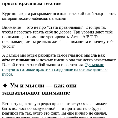
просто красивым текстом
Курс по чакрам раскрывает психологический слой чакр — тот,
который можно наблюдать в жизни.
Внимание — это не про “стать правильным”. Это про то,
чтобы перестать терять себя по дороге. Три уровня дают тебе
понимание, что именно тренировать. Атлас A/B/C/D
показывает, где ты реально живёшь вниманием и почему тебя
уносит.
А дальше мы будем разбирать самое главное:
мысль как
объект внимания
и почему именно она так легко захватывает
D-слой и тянет за собой эмоции и состояния.
Тут можно
получить готовые практики созданные на основе данного
курса
.
🔹 Ум и мысли — как они
захватывают внимание
Есть штука, которую редко признают вслух: мысль может
быть полностью выдуманной — и при этом тело будет
реагировать так, будто это факт. Ты ещё ничего не сделал,
ничего не случилось, а внутри уже пошёл разгон: сердце,