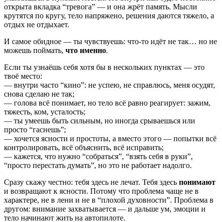
открыта вкладка “тревога” — и она жрёт память. Мысли
крутятся по кругу, тело напряжено, решения даются тяжело, а
отдых не отдыхает.
И самое обидное — ты чувствуешь: что-то идёт не так… но не
можешь поймать,
что именно
.
Если ты узнаёшь себя хотя бы в нескольких пунктах — это
твоё место:
— внутри часто “кино”: не успею, не справлюсь, меня осудят,
снова сделаю не так;
— голова всё понимает, но тело всё равно реагирует: зажим,
тяжесть, ком, усталость;
— ты умеешь быть сильным, но иногда срываешься или
просто “гаснешь”;
— хочется ясности и простоты, а вместо этого — попытки всё
контролировать, всё объяснить, всё исправить;
— кажется, что нужно “собраться”, “взять себя в руки”,
“просто перестать думать”, но это не работает надолго.
Сразу скажу честно: тебя здесь не лечат. Тебя здесь
понимают
и возвращают к ясности. Потому что проблема чаще не в
характере, не в лени и не в “плохой духовности”. Проблема в
другом: внимание захватывается — и дальше ум, эмоции и
тело начинают жить на автопилоте.