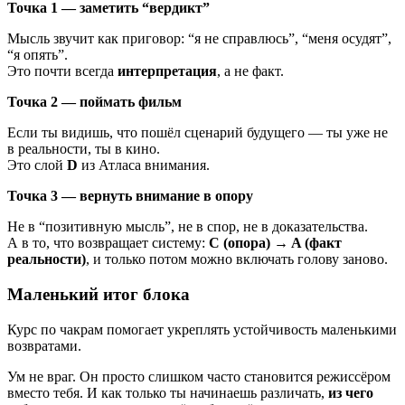
Точка 1 — заметить “вердикт”
Мысль звучит как приговор: “я не справлюсь”, “меня осудят”,
“я опять”.
Это почти всегда
интерпретация
, а не факт.
Точка 2 — поймать фильм
Если ты видишь, что пошёл сценарий будущего — ты уже не
в реальности, ты в кино.
Это слой
D
из Атласа внимания.
Точка 3 — вернуть внимание в опору
Не в “позитивную мысль”, не в спор, не в доказательства.
А в то, что возвращает систему:
C (опора) → A (факт
реальности)
, и только потом можно включать голову заново.
Маленький итог блока
Курс по чакрам помогает укреплять устойчивость маленькими
возвратами.
Ум не враг. Он просто слишком часто становится режиссёром
вместо тебя. И как только ты начинаешь различать,
из чего