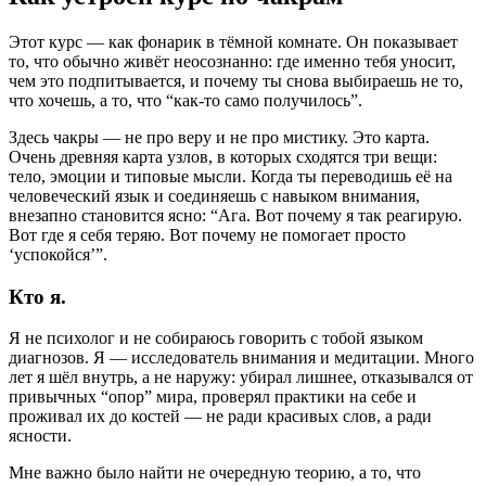
Этот курс — как фонарик в тёмной комнате. Он показывает
то, что обычно живёт неосознанно: где именно тебя уносит,
чем это подпитывается, и почему ты снова выбираешь не то,
что хочешь, а то, что “как-то само получилось”.
Здесь чакры — не про веру и не про мистику. Это карта.
Очень древняя карта узлов, в которых сходятся три вещи:
тело, эмоции и типовые мысли. Когда ты переводишь её на
человеческий язык и соединяешь с навыком внимания,
внезапно становится ясно: “Ага. Вот почему я так реагирую.
Вот где я себя теряю. Вот почему не помогает просто
‘успокойся’”.
Кто я.
Я не психолог и не собираюсь говорить с тобой языком
диагнозов. Я — исследователь внимания и медитации. Много
лет я шёл внутрь, а не наружу: убирал лишнее, отказывался от
привычных “опор” мира, проверял практики на себе и
проживал их до костей — не ради красивых слов, а ради
ясности.
Мне важно было найти не очередную теорию, а то, что