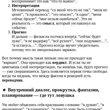
воспринимает это как “что-то важно”.
Интерпретация
Мгновенный перевод: “со мной что-то не так”, “меня не
ценят”, “я провалюсь”, “это опасно”, “я один”, “меня
сейчас бросят”, “мне нельзя ошибаться”. Это не
реальность — это
смысл
, который ум накинул на
событие.
Прогноз
И дальше — фильм на полчаса вперёд: “сейчас будет
хуже”, “я не выдержу”, “всё рухнет”, “они подумают…”,
“я останусь…”. Прогноз всегда звучит убедительно,
потому что он эмоционально заряжен.
Вот почему мысль такая липкая: она не приходит как
“вариант”. Она приходит как
вердикт
. И если ты не
замечаешь слой интерпретации, ты живёшь так, будто прогноз
— уже свершившееся. Здесь появляется первая точка свободы:
когда ты видишь, что между фактом и реакцией есть
переводчик
.
🔹 Внутренний диалог, прокрутка, фантазии,
планирование — где тут ловушка
Ум любит объяснять себя красивыми словами: “я думаю”, “я
анализирую”, “я планирую”, “я просто хочу быть готовым”.