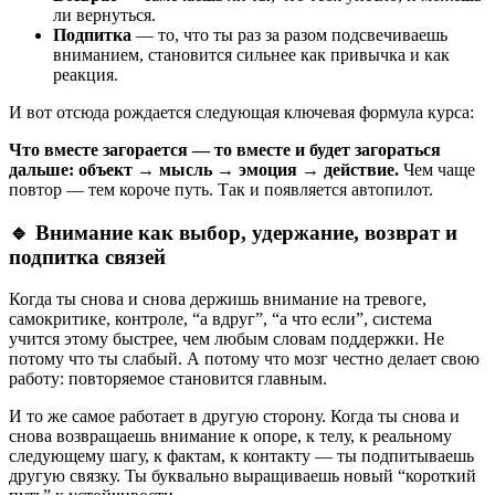
ли вернуться.
Подпитка
— то, что ты раз за разом подсвечиваешь
вниманием, становится сильнее как привычка и как
реакция.
И вот отсюда рождается следующая ключевая формула курса:
Что вместе загорается — то вместе и будет загораться
дальше:
объект → мысль → эмоция → действие.
Чем чаще
повтор — тем короче путь. Так и появляется автопилот.
🔹 Внимание как выбор, удержание, возврат и
подпитка связей
Когда ты снова и снова держишь внимание на тревоге,
самокритике, контроле, “а вдруг”, “а что если”, система
учится этому быстрее, чем любым словам поддержки. Не
потому что ты слабый. А потому что мозг честно делает свою
работу: повторяемое становится главным.
И то же самое работает в другую сторону. Когда ты снова и
снова возвращаешь внимание к опоре, к телу, к реальному
следующему шагу, к фактам, к контакту — ты подпитываешь
другую связку. Ты буквально выращиваешь новый “короткий