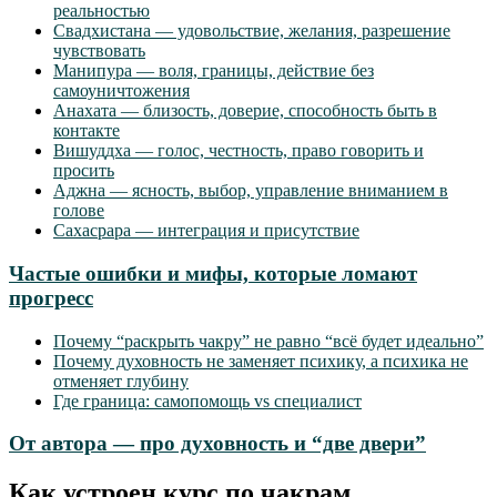
реальностью
Свадхистана — удовольствие, желания, разрешение
чувствовать
Манипура — воля, границы, действие без
самоуничтожения
Анахата — близость, доверие, способность быть в
контакте
Вишуддха — голос, честность, право говорить и
просить
Аджна — ясность, выбор, управление вниманием в
голове
Сахасрара — интеграция и присутствие
Частые ошибки и мифы, которые ломают
прогресс
Почему “раскрыть чакру” не равно “всё будет идеально”
Почему духовность не заменяет психику, а психика не
отменяет глубину
Где граница: самопомощь vs специалист
От автора — про духовность и “две двери”
Как устроен курс по чакрам