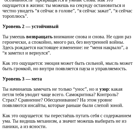
ощущается в жизни: ты можешь на секунду остановиться и
честно увидеть “я сейчас в голове”, “я сейчас зажат”, “я сейчас
тороплюсь”.
Уровень 2 — устойчивый
Ты умеешь
возвращать
внимание снова и снова. Не один раз
героически, а спокойно, много раз, без внутренней войны.
Здесь рождается настоящее изменение: не “меня накрыло”, а
“я заметил и вернулся”.
Как это ощущается: эмоция может быть сильной, мысль может
быть громкой, но внутри появляется пауза и управляемость.
Уровень 3 — мета
Ты начинаешь замечать не только “унос”, но и
узор
: какая
петля тебя уводит чаще всего. Самокритика? Контроль?
Страх? Сравнение? Обесценивание? На этом уровне
появляются инсайты, которые раньше были слепой зоной.
Как это ощущается: ты перестаёшь путать себя с содержанием
ума. Ты видишь механизм, а значит можешь выбирать не из
паники, а из ясности.