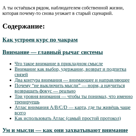
А ты остаёшься рядом, наблюдателем собственной жизни,
которая почему-то снова уезжает в старый сценарий.
Содержание:
Как устроен курс по чакрам
Внимание — главный рычаг системы
Что такое внимание в прикладном смысле
Внимание как выбор, удержание, возврат и подпитка
связей
Два контура внимания — внимающее и направляющее
Почему “не выключить мысли” — норм, а научиться
возвращать фокус — реально
Три уровня внимания — чтобы ты понимал, что именно
тренируешь
Атлас внимания A/B/C/D — карта, где ты живёшь чаще
всего
Как использовать Атлас (самый простой протокол)
Ум и мысли — как они захватывают внимание