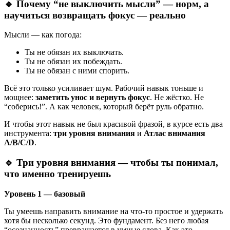
🔹 Почему “не выключить мысли” — норм, а
научиться возвращать фокус — реально
Мысли — как погода:
Ты не обязан их выключать.
Ты не обязан их побеждать.
Ты не обязан с ними спорить.
Всё это только усиливает шум. Рабочий навык тоньше и
мощнее:
заметить унос и вернуть фокус
. Не жёстко. Не
“соберись!”. А как человек, который берёт руль обратно.
И чтобы этот навык не был красивой фразой, в курсе есть два
инструмента:
три уровня внимания
и
Атлас внимания
A/B/C/D
.
🔹 Три уровня внимания — чтобы ты понимал,
что именно тренируешь
Уровень 1 — базовый
Ты умеешь направить внимание на что-то простое и удержать
хотя бы несколько секунд. Это фундамент. Без него любая
“осознанность” превращается в умные слова. Как это