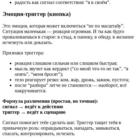
радость как сигнал соответствия: “я в своём”.
Эмоция-триггер (кнопка)
Это эмоция, которая может включиться “не по масштабу”.
Ситуация маленькая — реакция огромная. И ты как будто
проваливаешься в старое: в стыд, в панику, в обиду, в желание
исчезнуть или доказать.
Признаки триггера:
реакция слишком сильная или слишком быстрая;
мысль звучит как вердикт (“со мной что-то не так”, “я
опять”, “меня бросят”);
тело реагирует резко: ком, жар, дрожь, зажим, пустота;
после “разбора” легче не становится — наоборот, всё
накручивается.
Формула различения (простая, но точная):
сигнал → ведёт к действию
триггер → ведёт к сценарию
Сигнал помогает тебе сделать шаг. Триггер тащит тебя в
привычную роль: оправдываться, нападать, замыкаться,
спасать, контролировать, исчезать.