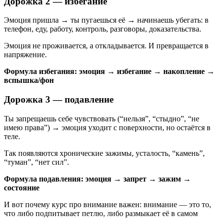
Дорожка 2 — избегание
Эмоция пришла → ты пугаешься её → начинаешь убегать: в
телефон, еду, работу, контроль, разговоры, доказательства.
Эмоция не проживается, а откладывается. И превращается в
напряжение.
Формула избегания:
эмоция → избегание → накопление →
вспышка/фон
Дорожка 3 — подавление
Ты запрещаешь себе чувствовать (“нельзя”, “стыдно”, “не
имею права”) → эмоция уходит с поверхности, но остаётся в
теле.
Так появляются хронические зажимы, усталость, “камень”,
“туман”, “нет сил”.
Формула подавления:
эмоция → запрет → зажим →
состояние
И вот почему курс про внимание важен: внимание — это то,
что либо подпитывает петлю, либо размыкает её в самом