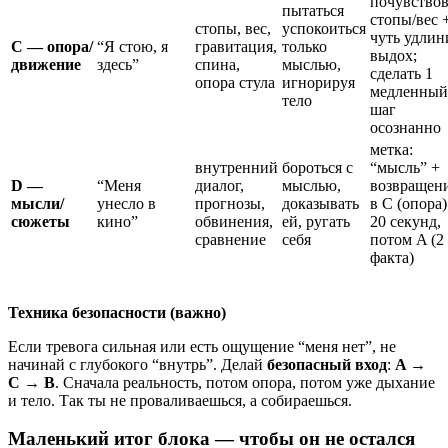
почувствов
пытаться
стопы/вес 
стопы, вес,
успокоиться
чуть удлин
C — опора/
“Я стою, я
гравитация,
только
выдох;
движение
здесь”
спина,
мыслью,
сделать 1
опора стула
игнорируя
медленный
тело
шаг
осознанно
метка:
внутренний
бороться с
“мысль” +
D —
“Меня
диалог,
мыслью,
возвращен
мысли/
унесло в
прогнозы,
доказывать
в C (опора)
сюжеты
кино”
обвинения,
ей, ругать
20 секунд,
сравнение
себя
потом A (2
факта)
Техника безопасности (важно)
Если тревога сильная или есть ощущение “меня нет”, не
начинай с глубокого “внутрь”. Делай
безопасный вход
:
A →
C → B
. Сначала реальность, потом опора, потом уже дыхание
и тело. Так ты не проваливаешься, а собираешься.
Маленький итог блока — чтобы он не остался