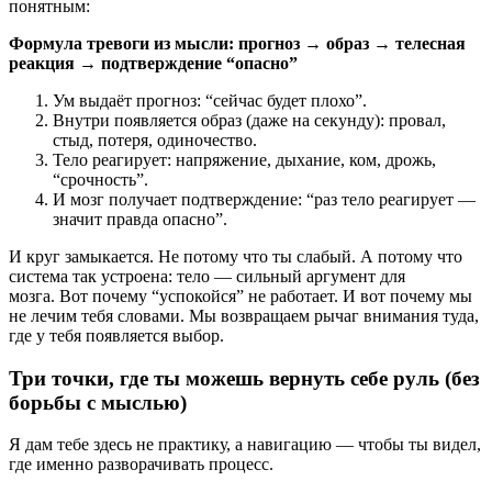
понятным:
Формула тревоги из мысли:
прогноз → образ → телесная
реакция → подтверждение “опасно”
Ум выдаёт прогноз: “сейчас будет плохо”.
Внутри появляется образ (даже на секунду): провал,
стыд, потеря, одиночество.
Тело реагирует: напряжение, дыхание, ком, дрожь,
“срочность”.
И мозг получает подтверждение: “раз тело реагирует —
значит правда опасно”.
И круг замыкается. Не потому что ты слабый. А потому что
система так устроена: тело — сильный аргумент для
мозга. Вот почему “успокойся” не работает. И вот почему мы
не лечим тебя словами. Мы возвращаем рычаг внимания туда,
где у тебя появляется выбор.
Три точки, где ты можешь вернуть себе руль (без
борьбы с мыслью)
Я дам тебе здесь не практику, а навигацию — чтобы ты видел,
где именно разворачивать процесс.