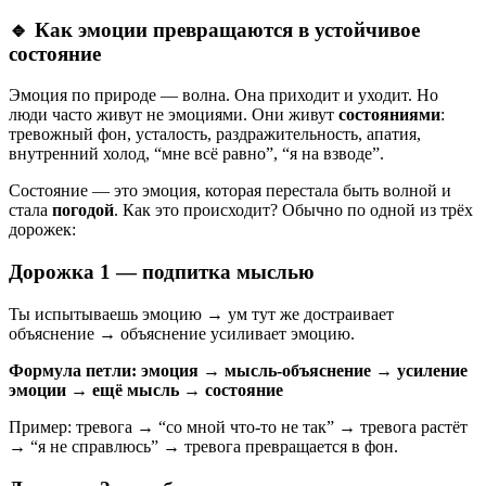
🔹 Как эмоции превращаются в устойчивое
состояние
Эмоция по природе — волна. Она приходит и уходит. Но
люди часто живут не эмоциями. Они живут
состояниями
:
тревожный фон, усталость, раздражительность, апатия,
внутренний холод, “мне всё равно”, “я на взводе”.
Состояние — это эмоция, которая перестала быть волной и
стала
погодой
. Как это происходит? Обычно по одной из трёх
дорожек:
Дорожка 1 — подпитка мыслью
Ты испытываешь эмоцию → ум тут же достраивает
объяснение → объяснение усиливает эмоцию.
Формула петли:
эмоция → мысль-объяснение → усиление
эмоции → ещё мысль → состояние
Пример: тревога → “со мной что-то не так” → тревога растёт
→ “я не справлюсь” → тревога превращается в фон.