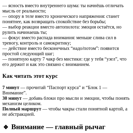
— ясность вместо внутреннего шума: ты начнёшь отличать
мысль от реальности;
— опору в теле вместо хронического напряжения: станет
понятнее, как возвращать спокойствие без борьбы;
— выбор реакции вместо автопилота: эмоция остаётся, но
рулить начинаешь ты;
— фокус вместо распада внимания: меньше слива сил в
тревогу, контроль и самокритику;
— действие вместо бесконечных “надо/потом”: появится
простой следующий шаг;
— понятную карту 7 чакр без мистики: где у тебя “узел”, что
его держит и как это связано с вниманием.
Как читать этот курс
7 минут
— прочитай “Паспорт курса” и “Блок 1 —
Внимание”.
30 минут
— добавь блоки про мысли и эмоции, чтобы понять
механизм целиком.
Полный маршрут
— чтобы чакры стали понятной картой, а
не абстракцией.
🔹 Внимание — главный рычаг