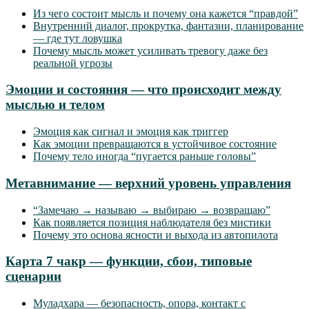
Из чего состоит мысль и почему она кажется “правдой”
Внутренний диалог, прокрутка, фантазии, планирование
— где тут ловушка
Почему мысль может усиливать тревогу даже без
реальной угрозы
Эмоции и состояния — что происходит между
мыслью и телом
Эмоция как сигнал и эмоция как триггер
Как эмоции превращаются в устойчивое состояние
Почему тело иногда “пугается раньше головы”
Метавнимание — верхний уровень управления
“Замечаю → называю → выбираю → возвращаю”
Как появляется позиция наблюдателя без мистики
Почему это основа ясности и выхода из автопилота
Карта 7 чакр — функции, сбои, типовые
сценарии
Муладхара — безопасность, опора, контакт с