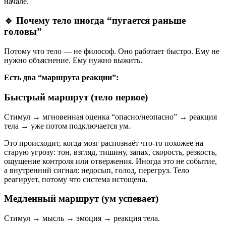
начале.
🔹 Почему тело иногда “пугается раньше
головы”
Потому что тело — не философ. Оно работает быстро. Ему не
нужно объяснение. Ему нужно выжить.
Есть два “маршрута реакции”:
Быстрый маршрут (тело первое)
Стимул → мгновенная оценка “опасно/неопасно” → реакция
тела → уже потом подключается ум.
Это происходит, когда мозг распознаёт что-то похожее на
старую угрозу: тон, взгляд, тишину, запах, скорость, резкость,
ощущение контроля или отвержения. Иногда это не событие,
а внутренний сигнал: недосып, голод, перегруз. Тело
реагирует, потому что система истощена.
Медленный маршрут (ум успевает)
Стимул → мысль → эмоция → реакция тела.