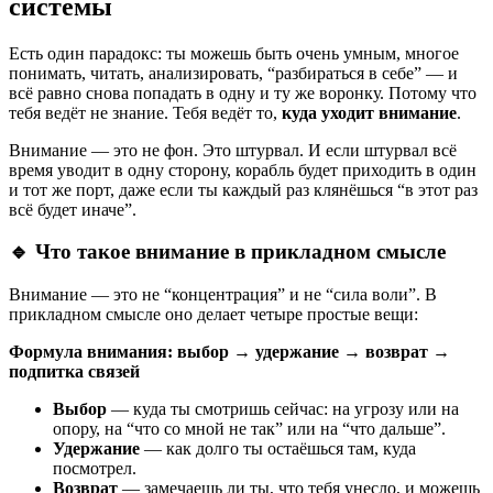
системы
Есть один парадокс: ты можешь быть очень умным, многое
понимать, читать, анализировать, “разбираться в себе” — и
всё равно снова попадать в одну и ту же воронку. Потому что
тебя ведёт не знание. Тебя ведёт то,
куда уходит внимание
.
Внимание — это не фон. Это штурвал. И если штурвал всё
время уводит в одну сторону, корабль будет приходить в один
и тот же порт, даже если ты каждый раз клянёшься “в этот раз
всё будет иначе”.
🔹 Что такое внимание в прикладном смысле
Внимание — это не “концентрация” и не “сила воли”. В
прикладном смысле оно делает четыре простые вещи:
Формула внимания:
выбор → удержание → возврат →
подпитка связей
Выбор
— куда ты смотришь сейчас: на угрозу или на
опору, на “что со мной не так” или на “что дальше”.
Удержание
— как долго ты остаёшься там, куда
посмотрел.
Возврат
— замечаешь ли ты, что тебя унесло, и можешь