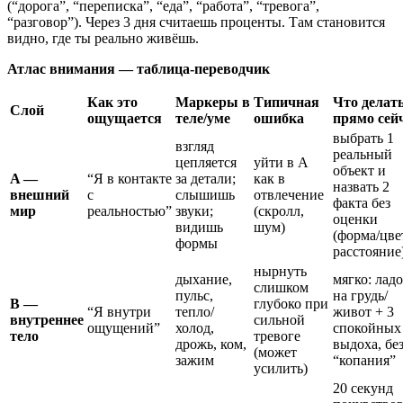
(“дорога”, “переписка”, “еда”, “работа”, “тревога”,
“разговор”). Через 3 дня считаешь проценты. Там становится
видно, где ты реально живёшь.
Атлас внимания — таблица-переводчик
Как это
Маркеры в
Типичная
Что делат
Слой
ощущается
теле/уме
ошибка
прямо сей
выбрать 1
взгляд
реальный
цепляется
уйти в A
объект и
A —
“Я в контакте
за детали;
как в
назвать 2
внешний
с
слышишь
отвлечение
факта без
мир
реальностью”
звуки;
(скролл,
оценки
видишь
шум)
(форма/цве
формы
расстояние
нырнуть
дыхание,
мягко: лад
слишком
пульс,
на грудь/
B —
глубоко при
“Я внутри
тепло/
живот + 3
внутреннее
сильной
ощущений”
холод,
спокойных
тело
тревоге
дрожь, ком,
выдоха, бе
(может
зажим
“копания”
усилить)
20 секунд