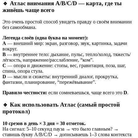
🔹 Атлас внимания A/B/C/D — карта, где ты
живёшь чаще всего
Это очень простой способ увидеть правду о своём внимании
без самообмана.
Легенда слоёв (одна буква на момент):
A
— внешний мир: экран, разговор, звук, картинка, задачи
вокруг.
B
— внутреннее тело: дыхание, пульс, тепло/холод, тяжесть/
лёгкость, напряжение/расслабление, “ком”.
C
— опора и движение: стопы, вес, гравитация, поза, шаг,
спина, опора стула.
D
— мысли и сюжеты: внутренний диалог, прокрутка,
фантазии, планирование, “пережёвывание”.
Правило честности:
если сомневаешься, чаще всего это
D
.
🔹 Как использовать Атлас (самый простой
протокол)
10 срезов в день × 3 дня = 30 отметок.
На сигнал: 5–10 секунд пауза → что было главным? →
ставишь букву A/B/C/D → дописываешь 1–3 слова контекста