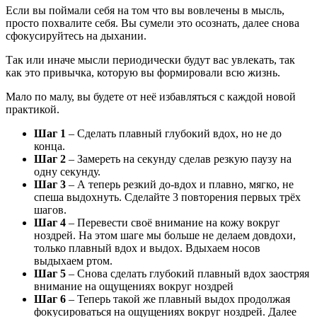
Если вы поймали себя на том что вы вовлечены в мысль,
просто похвалите себя. Вы сумели это осознать, далее снова
сфокусируйтесь на дыхании.
Так или иначе мысли периодически будут вас увлекать, так
как это привычка, которую вы формировали всю жизнь.
Мало по малу, вы будете от неё избавляться с каждой новой
практикой.
Шаг 1
– Сделать плавный глубокий вдох, но не до
конца.
Шаг 2
– Замереть на секунду сделав резкую паузу на
одну секунду.
Шаг 3
– А теперь резкий до-вдох и плавно, мягко, не
спеша выдохнуть. Сделайте 3 повторения первых трёх
шагов.
Шаг 4
– Перевести своё внимание на кожу вокруг
ноздрей. На этом шаге мы больше не делаем довдохи,
только плавный вдох и выдох. Вдыхаем носов
выдыхаем ртом.
Шаг 5
– Снова сделать глубокий плавный вдох заостряя
внимание на ощущениях вокруг ноздрей
Шаг 6
– Теперь такой же плавный выдох продолжая
фокусироваться на ощущениях вокруг ноздрей. Далее