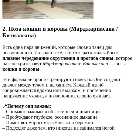
2.
Поза кошки и коровы (Марджариасана /
Битиласана)
Есть одна пара движений, которые словно танец для
позвоночника. Их знают все, кто хоть раз касался йоги:
плавное чередование округления и прогиба спины
, которое
на санскрите зовут
Марджариасана
и
Битиласана
— позы
кошки и коровы
.
Эти формы не просто тренируют гибкость. Они создают
диалог между телом и дыханием. Каждый изгиб
сопровождается вдохом или выдохом, и постепенно
напряжение уходит, а позвоночник словно оживает.
📍
Почему они важны:
– Снимают зажимы в области шеи и поясницы
– Пробуждают глубокое, осознанное дыхание
– Помогают «проснуться» мягко и бережно
– Подходят даже тем, кто никогда не занимался йогой