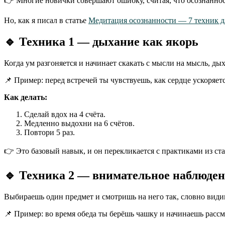
👉 Многие новички совершают ошибку, считая, что осознаннос
Но, как я писал в статье
Медитация осознанности — 7 техник 
🔹
Техника 1 — дыхание как якорь
Когда ум разгоняется и начинает скакать с мысли на мысль, ды
📌 Пример: перед встречей ты чувствуешь, как сердце ускоряет
Как делать:
Сделай вдох на 4 счёта.
Медленно выдохни на 6 счётов.
Повтори 5 раз.
👉 Это базовый навык, и он перекликается с практиками из ст
🔹
Техника 2 — внимательное наблюден
Выбираешь один предмет и смотришь на него так, словно види
📌 Пример: во время обеда ты берёшь чашку и начинаешь рассм