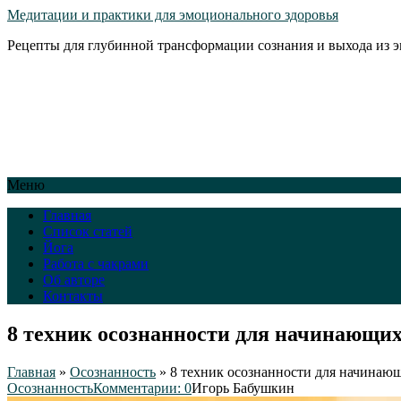
Медитации и практики для эмоционального здоровья
Рецепты для глубинной трансформации сознания и выхода из 
Меню
Главная
Список статей
Йога
Работа с чакрами
Об авторе
Контакты
8 техник осознанности для начинающих
Главная
»
Осознанность
»
8 техник осознанности для начинаю
Осознанность
Комментарии: 0
Игорь Бабушкин