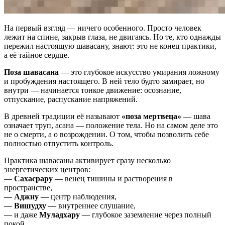
На первый взгляд — ничего особенного. Просто человек
лежит на спине, закрыв глаза, не двигаясь. Но те, кто однажды
пережил настоящую шавасану, знают: это не конец практики,
а её тайное сердце.
Поза шавасана
— это глубокое искусство умирания ложному
и пробуждения настоящего. В ней тело будто замирает, но
внутри — начинается тонкое движение: осознание,
отпускание, распускание напряжений.
В древней традиции её называют
«поза мертвеца»
— шава
означает труп, асана — положение тела. Но на самом деле это
не о смерти, а о возрождении. О том, чтобы позволить себе
полностью отпустить контроль.
Практика шавасаны активирует сразу несколько
энергетических центров:
—
Сахасрару
— венец тишины и растворения в
пространстве,
—
Аджну
— центр наблюдения,
—
Вишудху
— внутреннее слушание,
— и даже
Муладхару
— глубокое заземление через полный
покой.