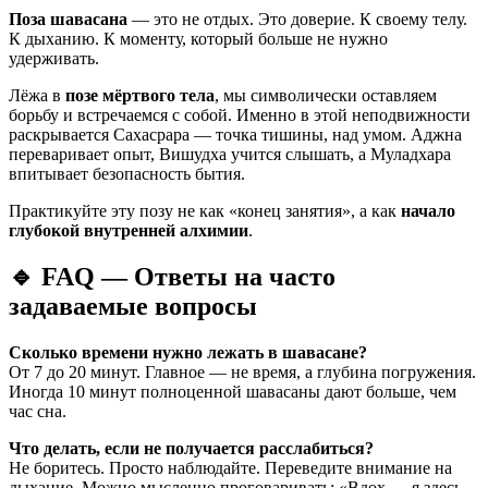
Поза шавасана
— это не отдых. Это доверие. К своему телу.
К дыханию. К моменту, который больше не нужно
удерживать.
Лёжа в
позе мёртвого тела
, мы символически оставляем
борьбу и встречаемся с собой. Именно в этой неподвижности
раскрывается Сахасрара — точка тишины, над умом. Аджна
переваривает опыт, Вишудха учится слышать, а Муладхара
впитывает безопасность бытия.
Практикуйте эту позу не как «конец занятия», а как
начало
глубокой внутренней алхимии
.
🔹
FAQ — Ответы на часто
задаваемые вопросы
Сколько времени нужно лежать в шавасане?
От 7 до 20 минут. Главное — не время, а глубина погружения.
Иногда 10 минут полноценной шавасаны дают больше, чем
час сна.
Что делать, если не получается расслабиться?
Не боритесь. Просто наблюдайте. Переведите внимание на
дыхание. Можно мысленно проговаривать: «Вдох — я здесь.