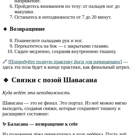
напряжение.
Пройдитесь вниманием по телу: от пальцев ног до
макушки.
Останьтесь в неподвижности от 7 до 20 минут.
🔹
Возвращение
Пошевелите пальцами рук и ног.
Перекатитесь на бок — с закрытыми глазами.
Сядьте медленно, сохраняя внутреннюю тишину.
🔗 [
Попробуйте полную практику йоги для начинающих
] —
здесь эта поза будет в конце практики, как финальный штрих.
🔹
Связки с позой Шавасана
Куда ведёт эта неподвижность
Шавасана — это не финал. Это портал. Из неё можно мягко
выходить, создавая связки, которые сохраняют тишину и
расширяют состояние:
✨
Баласана — возвращение к себе
Из положения лёжа перекатитесь в позу ребёнка. Пусть лоб