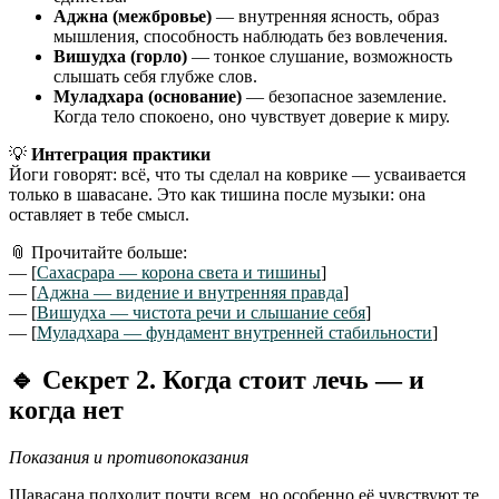
Аджна (межбровье)
— внутренняя ясность, образ
мышления, способность наблюдать без вовлечения.
Вишудха (горло)
— тонкое слушание, возможность
слышать себя глубже слов.
Муладхара (основание)
— безопасное заземление.
Когда тело спокоено, оно чувствует доверие к миру.
💡
Интеграция практики
Йоги говорят: всё, что ты сделал на коврике — усваивается
только в шавасане. Это как тишина после музыки: она
оставляет в тебе смысл.
📎 Прочитайте больше:
— [
Сахасрара — корона света и тишины
]
— [
Аджна — видение и внутренняя правда
]
— [
Вишудха — чистота речи и слышание себя
]
— [
Муладхара — фундамент внутренней стабильности
]
🔹
Секрет 2. Когда стоит лечь — и
когда нет
Показания и противопоказания
Шавасана подходит почти всем, но особенно её чувствуют те,