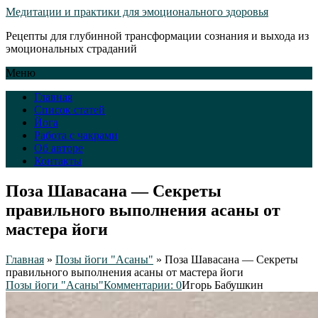
Медитации и практики для эмоционального здоровья
Рецепты для глубинной трансформации сознания и выхода из
эмоциональных страданий
Меню
Главная
Список статей
Йога
Работа с чакрами
Об авторе
Контакты
Поза Шавасана — Секреты
правильного выполнения асаны от
мастера йоги
Главная
»
Позы йоги "Асаны"
»
Поза Шавасана — Секреты
правильного выполнения асаны от мастера йоги
Позы йоги "Асаны"
Комментарии: 0
Игорь Бабушкин