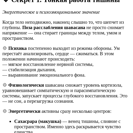
Энергетическое и психоэмоциональное значение
Когда тело неподвижно, наконец слышно то, что шепчет из
глубины.
Поза расслабления шавасана
не просто снимает
напряжение — она стирает границы между телом, умом и
пространством.
💠
Психика
постепенно выходит из режима обороны. Ум
перестаёт анализировать, сердце — сжиматься. В этом
положении начинают происходить:
— мягкое восстановление нервной системы,
— стабилизация дыхания,
— выравнивание эмоционального фона.
💠
Физиологически
шавасана снижает уровень кортизола,
уравновешивает симпатическую и парасимпатическую
системы, запускает процессы глубокого восстановления. Это
— не сон, а перезагрузка сознания.
💠
Энергетически
активны сразу несколько центров:
Сахасрара (макушка)
— венец тишины, слияние с
пространством. Именно здесь раскрывается чувство
единства.