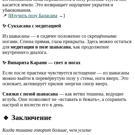
касается земли. Это возвращает ощущение укрытия и
убаюкивания.
📌 [
Изучить позу Баласана
→]
✨
Сукхасана с медитацией
Из шавасаны — в сидячее положение со скрещёнными
ногами. Спина прямая, глаза прикрыты. Здесь можно остаться
для
медитации в позе шавасана
, как продолжение
внутреннего диалога.
✨
Випарита Карани — свет в ногах
Если после практики чувствуется истощение — из шавасаны
можно выйти в перевёрнутую позу у стены, ноги вверх. Это
освежает, активирует прилив энергии снизу вверх.
Связки с позой шавасана
— как ветви тишины, ведущие
вглубь. Они позволяют не «вставать и бежать», а сохранить
настрой и вплести его в день.
🔹
Заключение
Когда тишина говорит больше, чем усилие