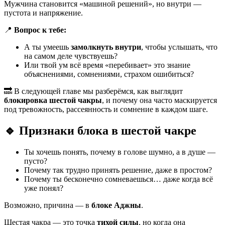
Мужчина становится «машиной решений», но внутри —
пустота и напряжение.
📍
Вопрос к тебе:
А ты умеешь
замолкнуть внутри
, чтобы услышать, что
на самом деле чувствуешь?
Или твой ум всё время «перебивает» это знание
объяснениями, сомнениями, страхом ошибиться?
🔜 В следующей главе мы разберёмся, как выглядит
блокировка шестой чакры
, и почему она часто маскируется
под тревожность, рассеянность и сомнение в каждом шаге.
🔹
Признаки блока в шестой чакре
Ты хочешь понять, почему в голове шумно, а в душе —
пусто?
Почему так трудно принять решение, даже в простом?
Почему ты бесконечно сомневаешься… даже когда всё
уже понял?
Возможно, причина — в
блоке Аджны
.
Шестая чакра — это точка
тихой силы
, но когда она