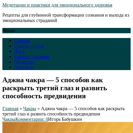
Медитации и практики для эмоционального здоровья
Рецепты для глубинной трансформации сознания и выхода из
эмоциональных страданий
Меню
Главная
Список статей
Йога
Работа с чакрами
Об авторе
Контакты
Аджна чакра — 5 способов как
раскрыть третий глаз и развить
способность предвидения
Главная
»
Чакры
»
Аджна чакра — 5 способов как раскрыть
третий глаз и развить способность предвидения
Чакры
Комментарии: 0
Игорь Бабушкин