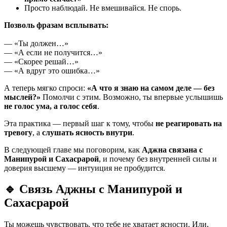
Просто наблюдай. Не вмешивайся. Не спорь.
Позволь фразам всплывать:
— «Ты должен…»
— «А если не получится…»
— «Скорее решай…»
— «А вдруг это ошибка…»
А теперь мягко спроси:
«А что я знаю на самом деле — без
мыслей?»
Помолчи с этим. Возможно, ты впервые услышишь
не голос ума, а голос себя
.
Эта практика — первый шаг к тому, чтобы
не реагировать на
тревогу
, а
слушать ясность внутри
.
В следующей главе мы поговорим, как
Аджна связана с
Манипурой и Сахасрарой
, и почему без внутренней силы и
доверия высшему — интуиция не пробудится.
🔹
Связь Аджны с Манипурой и
Сахасрарой
Ты можешь чувствовать, что тебе не хватает ясности. Или,