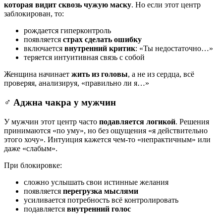
которая видит сквозь чужую маску
. Но если этот центр
заблокирован, то:
рождается гиперконтроль
появляется
страх сделать ошибку
включается
внутренний критик
: «Ты недостаточно…»
теряется интуитивная связь с собой
Женщина начинает
жить из головы
, а не из сердца, всё
проверяя, анализируя, «правильно ли я…»
♂️ Аджна чакра у мужчин
У мужчин этот центр часто
подавляется логикой
. Решения
принимаются «по уму», но без ощущения «я действительно
этого хочу». Интуиция кажется чем-то «непрактичным» или
даже «слабым».
При блокировке:
сложно услышать свои истинные желания
появляется
перегрузка мыслями
усиливается потребность всё контролировать
подавляется
внутренний голос