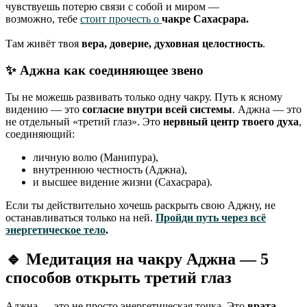
чувствуешь потерю связи с собой и миром —
возможно, тебе
стоит прочесть о
чакре Сахасрара.
Там живёт твоя
вера, доверие, духовная целостность
.
✨
Аджна как соединяющее звено
Ты не можешь развивать только одну чакру. Путь к ясному
видению — это
согласие внутри всей системы
. Аджна — это
не отдельный «третий глаз». Это
нервный центр твоего духа
,
соединяющий:
личную волю (Манипура),
внутреннюю честность (Аджна),
и высшее видение жизни (Сахасрара).
Если ты действительно хочешь раскрыть свою Аджну, не
останавливаться только на ней.
Пройди путь через всё
энергетическое тело
.
🔹
Медитация на чакру Аджна — 5
способов открыть третий глаз
Аджна — это не просто энергетическая точка. Это
врата