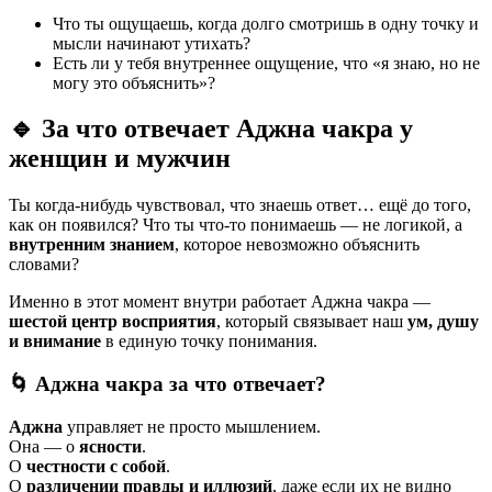
Что ты ощущаешь, когда долго смотришь в одну точку и
мысли начинают утихать?
Есть ли у тебя внутреннее ощущение, что «я знаю, но не
могу это объяснить»?
🔹
За что отвечает Аджна чакра у
женщин и мужчин
Ты когда-нибудь чувствовал, что знаешь ответ… ещё до того,
как он появился? Что ты что-то понимаешь — не логикой, а
внутренним знанием
, которое невозможно объяснить
словами?
Именно в этот момент внутри работает Аджна чакра —
шестой центр восприятия
, который связывает наш
ум, душу
и внимание
в единую точку понимания.
🌀
Аджна чакра за что отвечает?
Аджна
управляет не просто мышлением.
Она — о
ясности
.
О
честности с собой
.
О
различении правды и иллюзий
, даже если их не видно