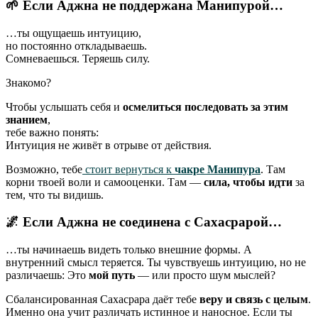
🌱
Если Аджна не поддержана Манипурой…
…ты ощущаешь интуицию,
но постоянно откладываешь.
Сомневаешься. Теряешь силу.
Знакомо?
Чтобы услышать себя и
осмелиться последовать за этим
знанием
,
тебе важно понять:
Интуиция не живёт в отрыве от действия.
Возможно, тебе
стоит вернуться к
чакре Манипура
. Там
корни твоей воли и самооценки. Там —
сила, чтобы идти
за
тем, что ты видишь.
🌌
Если Аджна не соединена с Сахасрарой…
…ты начинаешь видеть только внешние формы. А
внутренний смысл теряется. Ты чувствуешь интуицию, но не
различаешь: Это
мой путь
— или просто шум мыслей?
Сбалансированная Сахасрара даёт тебе
веру и связь с целым
.
Именно она учит различать истинное и наносное. Если ты