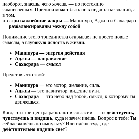
наоборот, знаешь, чего хочешь — но постоянно
сомневаешься. Причина может быть не в недостатке знаний, а
в том,
что
три важнейшие чакры
— Манипура, Аджна и Сахасрара
—
разбалансированы между собой
.
Понимание этого триединства открывает не просто новые
смыслы, а
глубокую ясность в жизни
.
Манипура — энергия действия
Аджна — направление
Сахасрара — смысл
Представь что твой:
Манипура
— это мотор, желание, сила.
Аджна
— это навигатор, видение пути.
Сахасрара
— это небо над тобой, смысл, к которому ты
движешься.
Когда эти три центра работают в согласии — ты
действуешь,
чувствуешь и видишь
, куда и зачем идёшь. Вопрос к тебе: Ты
сейчас живёшь по импульсу? Или идёшь туда, где
действительно видишь свет
?