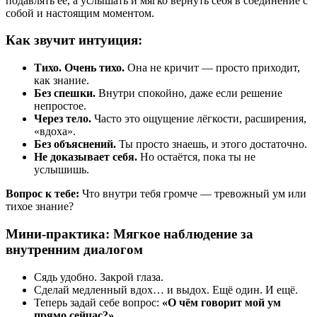
подавлять её, а услышать и мягко вернуть себя в соединение с
собой и настоящим моментом.
Как звучит интуиция:
Тихо. Очень тихо.
Она не кричит — просто приходит,
как знание.
Без спешки.
Внутри спокойно, даже если решение
непростое.
Через тело.
Часто это ощущение лёгкости, расширения,
«вдоха».
Без объяснений.
Ты просто знаешь, и этого достаточно.
Не доказывает себя.
Но остаётся, пока ты не
услышишь.
Вопрос к тебе:
Что внутри тебя громче — тревожный ум или
тихое знание?
Мини-практика: Мягкое наблюдение за
внутренним диалогом
Сядь удобно. Закрой глаза.
Сделай медленный вдох… и выдох. Ещё один. И ещё.
Теперь задай себе вопрос:
«О чём говорит мой ум
прямо сейчас?»