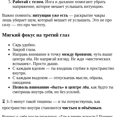
Работай с телом.
Йога и дыхание помогают убрать
напряжение, которое мешает услышать интуицию.
Важно помнить:
интуиция уже есть
— раскрытие чакры
лишь убирает шум, который мешает её услышать. Это не про
силу — это про чистоту.
Мягкий фокус на третий глаз
Сядь удобно.
Закрой глаза.
Направь внимание в точку
между бровями
, чуть выше
центра лба. Не напрягай взгляд. Не жди «мистических
вспышек». Просто дыши.
С каждым вдохом — ты входишь глубже в пространство
внутри.
С каждым выдохом — отпускаешь мысли, образы,
ожидания.
Позволь вниманию «быть» в центре лба
, как будто ты
смотришь внутрь себя, но без усилий.
⏳ 3–5 минут такой тишины — и ты почувствуешь, как
пространство внутри становится
чистым и объёмным
.
Вопрос к себе после практики: «Где я теряю ясность? Почему