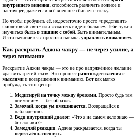
внутреннего видения
, способность различать ложное и
настоящее, даже если всё внешнее сбивает с толку.
Но чтобы пробудить её, недостаточно просто «представить
фиолетовый свет» или «захотеть видеть больше». Тебе нужно
научиться
быть в тишине с собой
. Быть внимательным.
И это начинается с простого навыка:
управлять вниманием
.
Как раскрыть Аджна чакру — не через усилие, а
через внимание
Раскрытие Аджна чакры — это не про напряжённое желание
«развить третий глаз». Это процесс
разотождествления с
мыслями
и возвращения к вниманию. Вот как мягко
пробуждать этот центр:
Медитируй на точку между бровями.
Просто будь там
вниманием — без образов.
Замечай, когда ум вмешивается.
Возвращайся к
наблюдению.
Веди внутренний диалог:
«Что я на самом деле знаю —
без логики?»
Замедляй реакции.
Аджна раскрывается, когда ты
перестаёшь спешить
.