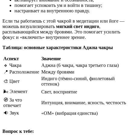
помогает успокоить ум и войти в тишину;
настраивает на внутреннюю правду.
Если ты работаешь с этой чакрой в медитации или йоге —
можешь визуализировать
мягкий свет индиго
,
расплывающийся между бровями. Это помогает усилить
фокус и «включить» внутреннее зрение.
Таблица: основные характеристики Аджна чакры
Аспект
Значение
🔹 Чакра
Аджна (6 чакра, чакра третьего глаза)
📍 Расположение
Между бровями
Индиго (тёмно-синий, фиолетовый
🎨 Цвет
оттенок)
🌬️ Элемент
Свет, восприятие
🧭 За что
Интуиция, внимание, ясность, честность
отвечает
🔉 Звук
«ОМ» (вибрация единства)
Вопрос к тебе: