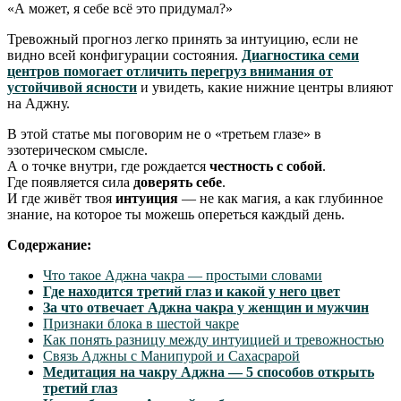
«А может, я себе всё это придумал?»
Тревожный прогноз легко принять за интуицию, если не
видно всей конфигурации состояния.
Диагностика семи
центров помогает отличить перегруз внимания от
устойчивой ясности
и увидеть, какие нижние центры влияют
на Аджну.
В этой статье мы поговорим не о «третьем глазе» в
эзотерическом смысле.
А о точке внутри, где рождается
честность с собой
.
Где появляется сила
доверять себе
.
И где живёт твоя
интуиция
— не как магия, а как глубинное
знание, на которое ты можешь опереться каждый день.
Содержание:
Что такое Аджна чакра — простыми словами
Где находится третий глаз и какой у него цвет
За что отвечает Аджна чакра у женщин и мужчин
Признаки блока в шестой чакре
Как понять разницу между интуицией и тревожностью
Связь Аджны с Манипурой и Сахасрарой
Медитация на чакру Аджна — 5 способов открыть
третий глаз