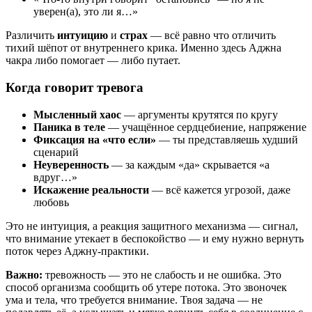
уверен(а), это ли я…»
Различить
интуицию
и
страх
— всё равно что отличить
тихий шёпот от внутреннего крика. Именно здесь Аджна
чакра либо помогает — либо путает.
Когда говорит тревога
Мысленный хаос
— аргументы крутятся по кругу
Паника в теле
— учащённое сердцебиение, напряжение
Фиксация на «что если»
— ты представляешь худший
сценарий
Неуверенность
— за каждым «да» скрывается «а
вдруг…»
Искажение реальности
— всё кажется угрозой, даже
любовь
Это не интуиция, а реакция защитного механизма — сигнал,
что внимание утекает в беспокойство — и ему нужно вернуть
поток через Aджну-практики.
Важно:
тревожность — это не слабость и не ошибка. Это
способ организма сообщить об утере потока. Это звоночек
ума и тела, что требуется внимание. Твоя задача — не