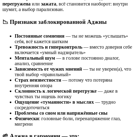
перегружена
или
зажата
, всё становится наоборот: внутри
шумит, а выбор парализован.
📉
Признаки заблокированной Аджны
Постоянные сомнения
— ты не можешь «услышать»
себя, всё кажется шатким
Тревожность и гиперконтроль
— вместо доверия себе
включается «умный надзиратель»
Ментальный шум
— в голове постоянно диалог,
анализ, сравнение
Зависимость от чужих мнений
— ты не уверен(а), что
твой выбор «правильный»
Страх неизвестности
— потому что потеряна
внутренняя опора
Склонность к логической перегрузке
— даже в
чувствах ты ищешь логику
Ощущение «туманности» в мыслях
— трудно
сосредоточиться
Проблемы со сном или напряжённые сны
Физически
: головные боли, перенапряжение глаз,
мигрени
🌱
Аджна в гармонии — это: