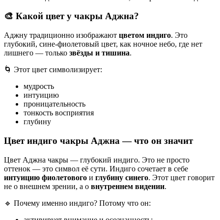
🎨
Какой цвет у чакры Аджна?
Аджну традиционно изображают
цветом индиго
. Это
глубокий, сине-фиолетовый цвет, как ночное небо, где нет
лишнего — только
звёзды и тишина
.
🌀 Этот цвет символизирует:
мудрость
интуицию
проницательность
тонкость восприятия
глубину
Цвет индиго чакры Аджна — что он значит
Цвет Аджна чакры — глубокий индиго. Это не просто
оттенок — это символ её сути. Индиго сочетает в себе
интуицию фиолетового
и
глубину синего
. Этот цвет говорит
не о внешнем зрении, а о
внутреннем видении
.
🔹 Почему именно индиго? Потому что он:
активирует внимание и осознанность;