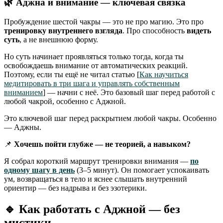
🌿
Аджна и внимание — ключевая связка
Пробуждение шестой чакры — это не про магию. Это про
тренировку внутреннего взгляда
. Про способность
видеть
суть
, а не внешнюю форму.
Но суть начинает проявляться только тогда, когда ты
освобождаешь внимание от автоматических реакций.
Поэтому, если ты ещё не читал статью [
Как научиться
медитировать в три шага и управлять собственным
вниманием
] — начни с неё. Это базовый шаг перед работой с
любой чакрой, особенно с Аджной.
Это ключевой шаг перед раскрытием любой чакры. Особенно
— Аджны.
📌
Хочешь пойти глубже — не теорией, а навыком?
Я собрал короткий маршрут тренировки внимания —
по
одному шагу в день
(3–5 минут). Он помогает успокаивать
ум, возвращаться в тело и яснее слышать внутренний
ориентир — без надрыва и без эзотерики.
🔹
Как работать с Аджной — без
мистики