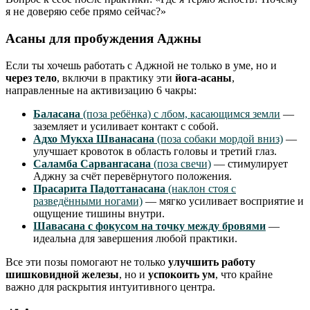
я не доверяю себе прямо сейчас?»
Асаны для пробуждения Аджны
Если ты хочешь работать с Аджной не только в уме, но и
через тело
, включи в практику эти
йога-асаны
,
направленные на активизацию 6 чакры:
Баласана
(поза ребёнка) с лбом, касающимся земли
—
заземляет и усиливает контакт с собой.
Адхо Мукха Шванасана
(поза собаки мордой вниз)
—
улучшает кровоток в область головы и третий глаз.
Саламба Сарвангасана
(поза свечи)
— стимулирует
Аджну за счёт перевёрнутого положения.
Прасарита Падоттанасана
(наклон стоя с
разведёнными ногами)
— мягко усиливает восприятие и
ощущение тишины внутри.
Шавасана с фокусом на точку между бровями
—
идеальна для завершения любой практики.
Все эти позы помогают не только
улучшить работу
шишковидной железы
, но и
успокоить ум
, что крайне
важно для раскрытия интуитивного центра.