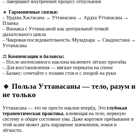
– Завершают внутренний процесс отпускания
🔸
Гармоничные связки:
– Урдхва Хастасана → Уттанасана → Ардха Уттанасана →
Планка
– Виньяса с Уттанасаной как центральной точкой
дыхательного цикла
– Чакровая последовательность: Муладхара → Свадхистана →
Уттанасана
⚖️
Компенсации и балансы:
– После интенсивного наклона включите лёгкие прогибы
– Для восстановления — мягкие перекаты на спине
– Баланс: сочетайте с позами стоя и с опорой на руки
🔹
Польза Уттанасаны — тело, разум и
не только
Уттанасана — это не просто наклон вперёд. Это
глубокая
терапевтическая практика
, влияющая на тело, нервную
систему и общее состояние ума. Даже короткое пребывание в
этой асане может дать ощущение заземления, покоя и
лёгкости.