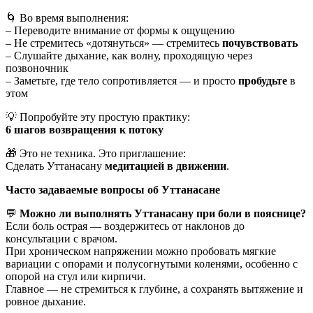
🌀 Во время выполнения:
– Переводите внимание от формы к ощущению
– Не стремитесь «дотянуться» — стремитесь
почувствовать
– Слушайте дыхание, как волну, проходящую через
позвоночник
– Заметьте, где тело сопротивляется — и просто
пробудьте
в
этом
💡 Попробуйте эту простую практику:
6 шагов возвращения к потоку
🎁 Это не техника. Это приглашение:
Сделать Уттанасану
медитацией в движении
.
Часто задаваемые вопросы об Уттанасане
💬
Можно ли выполнять Уттанасану при боли в пояснице?
Если боль острая — воздержитесь от наклонов до
консультации с врачом.
При хроническом напряжении можно пробовать мягкие
вариации с опорами и полусогнутыми коленями, особенно с
опорой на стул или кирпичи.
Главное — не стремиться к глубине, а сохранять вытяжение и
ровное дыхание.