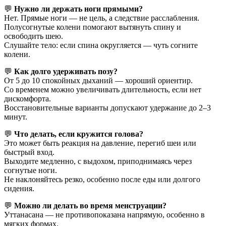
💬
Нужно ли держать ноги прямыми?
Нет. Прямые ноги — не цель, а следствие расслабления.
Полусогнутые колени помогают вытянуть спину и
освободить шею.
Слушайте тело: если спина округляется — чуть согните
колени.
💬
Как долго удерживать позу?
От 5 до 10 спокойных дыханий — хороший ориентир.
Со временем можно увеличивать длительность, если нет
дискомфорта.
Восстановительные варианты допускают удержание до 2–3
минут.
💬
Что делать, если кружится голова?
Это может быть реакция на давление, перегиб шеи или
быстрый вход.
Выходите медленно, с выдохом, приподнимаясь через
согнутые ноги.
Не наклоняйтесь резко, особенно после еды или долгого
сидения.
💬
Можно ли делать во время менструации?
Уттанасана — не противопоказана напрямую, особенно в
мягких формах.