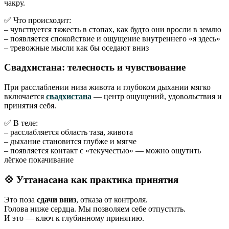
чакру.
✅ Что происходит:
– чувствуется тяжесть в стопах, как будто они вросли в землю
– появляется спокойствие и ощущение внутреннего «я здесь»
– тревожные мысли как бы оседают вниз
Свадхистана: телесность и чувствование
При расслаблении низа живота и глубоком дыхании мягко
включается
свадхистана
— центр ощущений, удовольствия и
принятия себя.
✅ В теле:
– расслабляется область таза, живота
– дыхание становится глубже и мягче
– появляется контакт с «текучестью» — можно ощутить
лёгкое покачивание
💠 Уттанасана как практика принятия
Это поза
сдачи вниз
, отказа от контроля.
Голова ниже сердца. Мы позволяем себе отпустить.
И это — ключ к глубинному принятию.