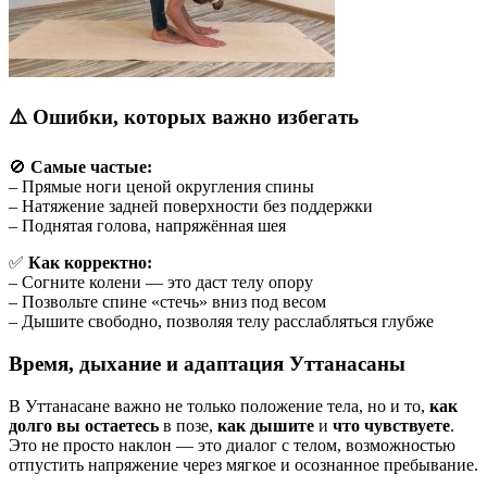
⚠️ Ошибки, которых важно избегать
🚫
Самые частые:
– Прямые ноги ценой округления спины
– Натяжение задней поверхности без поддержки
– Поднятая голова, напряжённая шея
✅
Как корректно:
– Согните колени — это даст телу опору
– Позвольте спине «стечь» вниз под весом
– Дышите свободно, позволяя телу расслабляться глубже
Время, дыхание и адаптация Уттанасаны
В Уттанасане важно не только положение тела, но и то,
как
долго вы остаетесь
в позе,
как дышите
и
что чувствуете
.
Это не просто наклон — это диалог с телом, возможностью
отпустить напряжение через мягкое и осознанное пребывание.