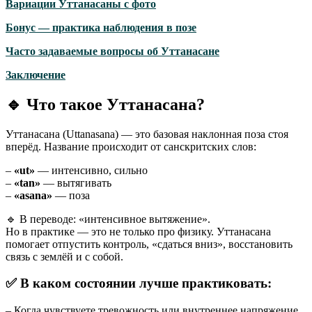
Вариации Уттанасаны с фото
Бонус — практика наблюдения в позе
Часто задаваемые вопросы об Уттанасане
Заключение
🔹
Что такое Уттанасана?
Уттанасана (Uttanasana) — это базовая наклонная поза стоя
вперёд. Название происходит от санскритских слов:
–
«ut»
— интенсивно, сильно
–
«tan»
— вытягивать
–
«asana»
— поза
🔹 В переводе: «интенсивное вытяжение».
Но в практике — это не только про физику. Уттанасана
помогает отпустить контроль, «сдаться вниз», восстановить
связь с землёй и с собой.
✅ В каком состоянии лучше практиковать:
– Когда чувствуете тревожность или внутреннее напряжение