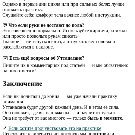
Однако в первые дни цикла или при сильных болях лучше
отложить практику.
Слушайте себя: комфорт тела важнее любой инструкции.
💬
Что если руки не достают до пола?
Это совершенно нормально. Используйте кирпичи, книжки
или просто позвольте рукам свисать.
Главное — не тянуться вниз, а отпускать вес головы и
расслабляться в наклоне.
✉️
Есть ещё вопросы об Уттанасане?
Пишите их в комментариях под статьёй — и мы обязательно
на них ответим!
Заключение
Если вы дочитали до конца — вы уже начали практику
внимания.
Уттанасана будет другой каждый день. И в этом её сила.
Она покажет, где вы напряжены — и научит отпускать.
Она не требует от вас многого — только
быть в моменте
.
🔗
Если хотите прочувствовать это на практике
—
Переходите к видео-сессии, которую мы подготовили.