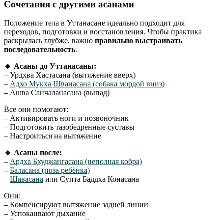
Сочетания с другими асанами
Положение тела в Уттанасане идеально подходит для
переходов, подготовки и восстановления. Чтобы практика
раскрылась глубже, важно
правильно выстраивать
последовательность
.
🔸 Асаны до Уттанасаны:
– Урдхва Хастасана (вытяжение вверх)
–
Адхо Мукха Шванасана (собака мордой вниз)
– Ашва Санчаланасана (выпад)
Все они помогают:
– Активировать ноги и позвоночник
– Подготовить тазобедренные суставы
– Настроиться на вытяжение
🔸 Асаны после:
–
Ардха Бхуджангасана (неполная кобра)
–
Баласана (поза ребёнка)
–
Шавасана
или Супта Баддха Конасана
Они:
– Компенсируют вытяжение задней линии
– Успокаивают дыхание