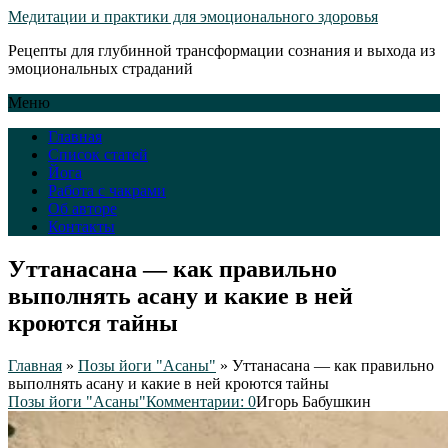
Медитации и практики для эмоционального здоровья
Рецепты для глубинной трансформации сознания и выхода из
эмоциональных страданий
Меню
Главная
Список статей
Йога
Работа с чакрами
Об авторе
Контакты
Уттанасана — как правильно
выполнять асану и какие в ней
кроются тайны
Главная
»
Позы йоги "Асаны"
»
Уттанасана — как правильно
выполнять асану и какие в ней кроются тайны
Позы йоги "Асаны"
Комментарии: 0
Игорь Бабушкин